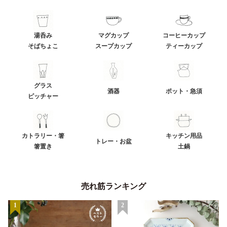
湯呑み
マグカップ
コーヒーカップ
そばちょこ
スープカップ
ティーカップ
グラス
酒器
ポット・急須
ピッチャー
カトラリー・箸
キッチン用品
トレー・お盆
箸置き
土鍋
売れ筋ランキング
1
2