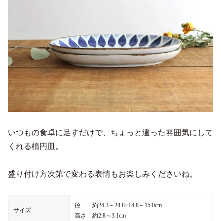
いつもの食卓に足すだけで、ちょっと違った雰囲気にして
くれる楕円皿。
盛り付け方次第で変わる表情もお楽しみくださいね。
径 約24.3～24.8×14.8～15.0cm
サイズ
高さ 約2.8～3.1cm