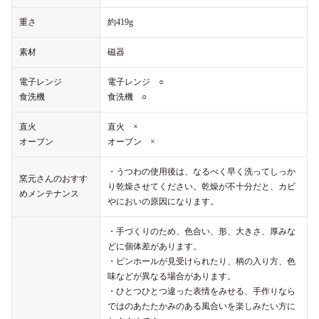
重さ
約419g
素材
磁器
電子レンジ
電子レンジ ○
食洗機
食洗機 ○
直火
直火 ×
オーブン
オーブン ×
・うつわの使用後は、なるべく早く洗ってしっか
窯元さんのおすす
り乾燥させてください。乾燥が不十分だと、カビ
めメンテナンス
やにおいの原因になります。
・手づくりのため、色合い、形、大きさ、厚みな
どに個体差があります。
・ピンホールが見受けられたり、柄の入り方、色
味などが異なる場合があります。
・ひとつひとつ違った表情をみせる、手作りなら
ではのあたたかみのある風合いを楽しみたい方に