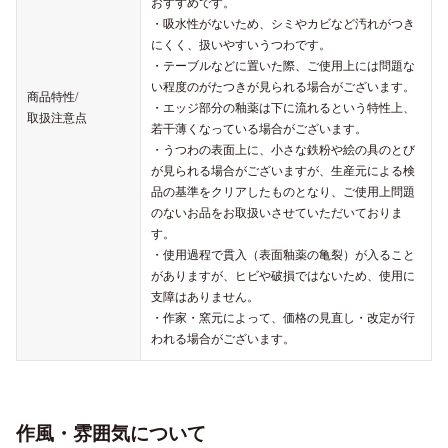
おすすめです。
・吸水性がないため、シミやカビなど汚れがつき
にくく、扱いやすいうつわです。
・テーブルなどに置いた際、ご使用上には問題な
い程度のがたつきが見られる場合がございます。
商品特性/
・エッジ部分の釉薬は下に流れるという特性上、
取扱注意点
若干薄くなっている場合がございます。
・うつわの表面上に、小さな鉄粉や絵の具のとび
が見られる場合がございますが、生産元による検
品の基準をクリアしたものとなり、ご使用上問題
のないお品をお取扱いさせていただいておりま
す。
・使用過程で貫入（表面釉薬の亀裂）が入ること
がありますが、ヒビや破損ではないため、使用に
支障はありません。
・作家・窯元によって、価格の見直し・改定が行
われる場合がございます。
作風・雰囲気について