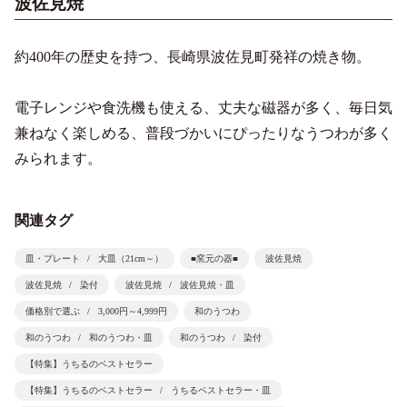
波佐見焼
約400年の歴史を持つ、長崎県波佐見町発祥の焼き物。
電子レンジや食洗機も使える、丈夫な磁器が多く、毎日気
兼ねなく楽しめる、普段づかいにぴったりなうつわが多く
みられます。
関連タグ
皿・プレート
大皿（21cm～）
■窯元の器■
波佐見焼
波佐見焼
染付
波佐見焼
波佐見焼・皿
価格別で選ぶ
3,000円～4,999円
和のうつわ
和のうつわ
和のうつわ・皿
和のうつわ
染付
【特集】うちるのベストセラー
【特集】うちるのベストセラー
うちるベストセラー・皿