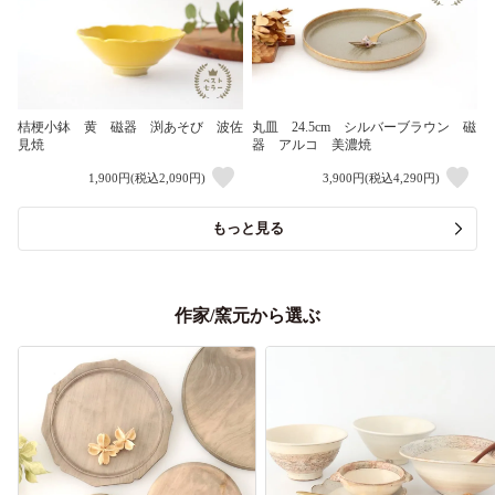
桔梗小鉢 黄 磁器 渕あそび 波佐
丸皿 24.5cm シルバーブラウン 磁
見焼
器 アルコ 美濃焼
1,900円(税込2,090円)
3,900円(税込4,290円)
もっと見る
作家/窯元から選ぶ