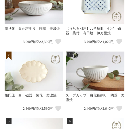
盛り鉢 白化粧削り 陶器 美濃焼
【うちる別注】八角焼皿 七宝 磁
器 染付 有田焼 伊万里焼
3,000円(税込3,300円)
3,700円(税込4,070円)
3
4
楕円皿 白 磁器 菊花 美濃焼
スープカップ 白化粧削り 陶器 美
濃焼
2,300円(税込2,530円)
2,400円(税込2,640円)
5
6