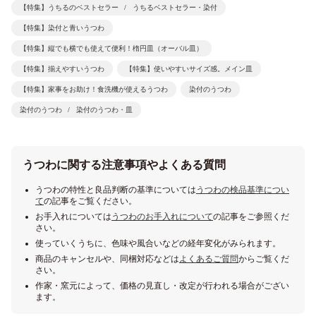
【特集】うちるのベストセラー
うちるベストセラー・染付
【特集】染付と青いうつわ
【特集】縦でも横でも使えて便利！楕円皿（オーバル皿）
【特集】揃えやすいうつわ
【特集】使いやすいサイズ感。メイン皿
【特集】家事をお助け！食洗機が使えるうつわ
染付のうつわ
染付のうつわ
染付のうつわ・皿
うつわに関する注意事項やよくある質問
うつわの特性と良品判断の基準については
うつわの検品基準につい
て
の記事をご覧ください。
お手入れについては
うつわのお手入れについて
の記事をご参照くだ
さい。
使っていくうちに、色味や風合いなどの経年変化がみられます。
商品のキャンセルや、同梱対応などは
よくあるご質問
からご覧くだ
さい。
作家・窯元によって、価格の見直し・改定が行われる場合がござい
ます。