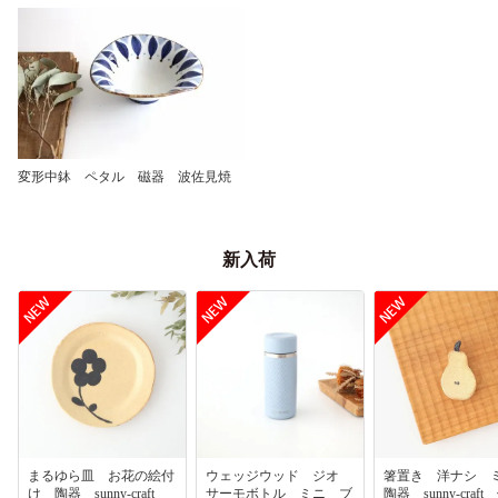
変形中鉢 ペタル 磁器 波佐見焼
新入荷
まるゆら皿 お花の絵付
ウェッジウッド ジオ
箸置き 洋ナシ
け 陶器 sunny-craft
サーモボトル ミニ ブ
陶器 sunny-craf