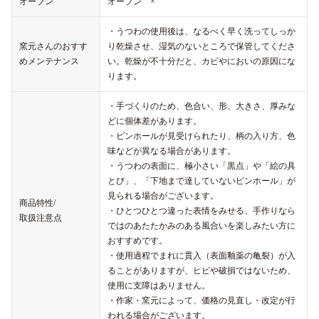
オーブン
オーブン ×
・うつわの使用後は、なるべく早く洗ってしっか
窯元さんのおすす
り乾燥させ、湿気のないところで保管してくださ
めメンテナンス
い。乾燥が不十分だと、カビやにおいの原因にな
ります。
・手づくりのため、色合い、形、大きさ、厚みな
どに個体差があります。
・ピンホールが見受けられたり、柄の入り方、色
味などが異なる場合があります。
・うつわの表面に、極小さい「黒点」や「絵の具
とび」、「下地まで達していないピンホール」が
見られる場合がございます。
商品特性/
・ひとつひとつ違った表情をみせる、手作りなら
取扱注意点
ではのあたたかみのある風合いを楽しみたい方に
おすすめです。
・使用過程でまれに貫入（表面釉薬の亀裂）が入
ることがありますが、ヒビや破損ではないため、
使用に支障はありません。
・作家・窯元によって、価格の見直し・改定が行
われる場合がございます。