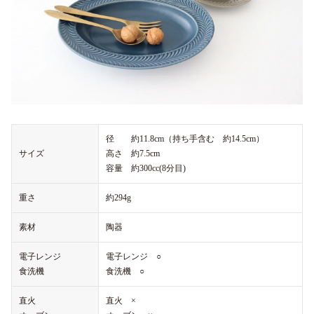
径 約11.8cm（持ち手含む 約14.5cm）
サイズ
高さ 約7.5cm
容量 約300cc(8分目)
重さ
約294g
素材
陶器
電子レンジ
電子レンジ ○
食洗機
食洗機 ○
直火
直火 ×