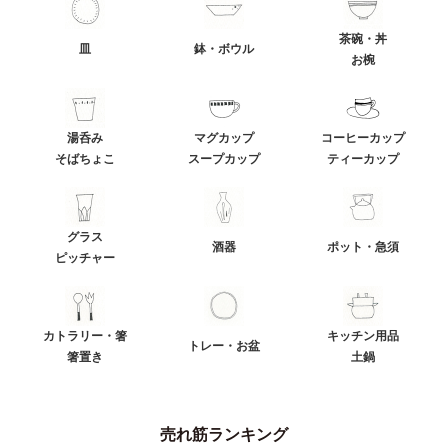
茶碗・丼
皿
鉢・ボウル
お椀
湯呑み
マグカップ
コーヒーカップ
そばちょこ
スープカップ
ティーカップ
グラス
酒器
ポット・急須
ピッチャー
カトラリー・箸
キッチン用品
トレー・お盆
箸置き
土鍋
売れ筋ランキング