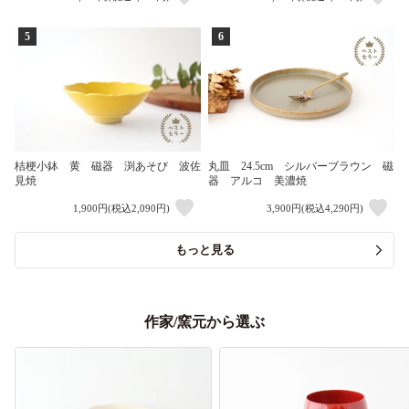
5
6
桔梗小鉢 黄 磁器 渕あそび 波佐
丸皿 24.5cm シルバーブラウン 磁
見焼
器 アルコ 美濃焼
1,900円(税込2,090円)
3,900円(税込4,290円)
もっと見る
作家/窯元から選ぶ