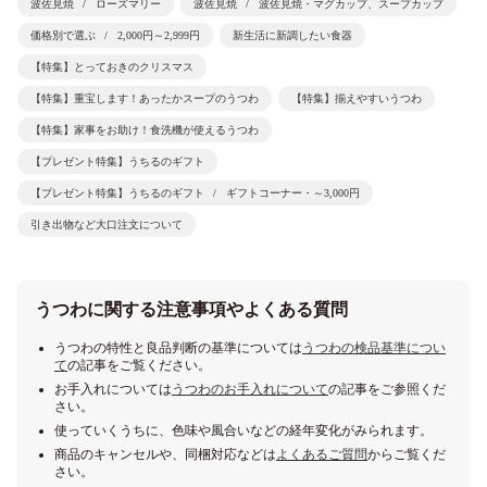
波佐見焼
ローズマリー
波佐見焼
波佐見焼・マグカップ、スープカップ
価格別で選ぶ
2,000円～2,999円
新生活に新調したい食器
【特集】とっておきのクリスマス
【特集】重宝します！あったかスープのうつわ
【特集】揃えやすいうつわ
【特集】家事をお助け！食洗機が使えるうつわ
【プレゼント特集】うちるのギフト
【プレゼント特集】うちるのギフト
ギフトコーナー・～3,000円
引き出物など大口注文について
うつわに関する注意事項やよくある質問
うつわの特性と良品判断の基準については
うつわの検品基準につい
て
の記事をご覧ください。
お手入れについては
うつわのお手入れについて
の記事をご参照くだ
さい。
使っていくうちに、色味や風合いなどの経年変化がみられます。
商品のキャンセルや、同梱対応などは
よくあるご質問
からご覧くだ
さい。