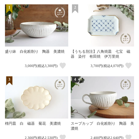
1
2
盛り鉢 白化粧削り 陶器 美濃焼
【うちる別注】八角焼皿 七宝 磁
器 染付 有田焼 伊万里焼
3,000円(税込3,300円)
3,700円(税込4,070円)
3
4
楕円皿 白 磁器 菊花 美濃焼
スープカップ 白化粧削り 陶器 美
濃焼
2,300円(税込2,530円)
2,400円(税込2,640円)