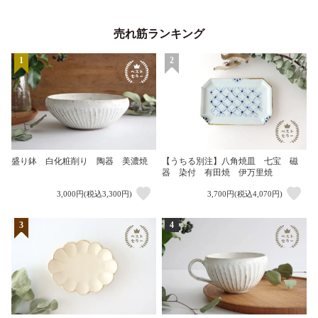
売れ筋ランキング
1
2
盛り鉢 白化粧削り 陶器 美濃焼
【うちる別注】八角焼皿 七宝 磁
器 染付 有田焼 伊万里焼
3,000円(税込3,300円)
3,700円(税込4,070円)
3
4