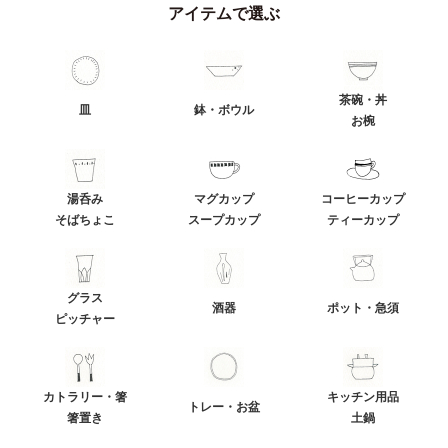
アイテムで選ぶ
茶碗・丼
皿
鉢・ボウル
お椀
湯呑み
マグカップ
コーヒーカップ
そばちょこ
スープカップ
ティーカップ
グラス
酒器
ポット・急須
ピッチャー
カトラリー・箸
キッチン用品
トレー・お盆
箸置き
土鍋