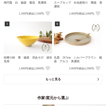
楕円皿 白 磁器 菊花 美濃焼
スープカップ 白化粧削り 陶器 美
濃焼
2,300円(税込2,530円)
2,400円(税込2,640円)
5
6
桔梗小鉢 黄 磁器 渕あそび 波佐
丸皿 24.5cm シルバーブラウン 磁
見焼
器 アルコ 美濃焼
1,900円(税込2,090円)
3,900円(税込4,290円)
もっと見る
作家/窯元から選ぶ