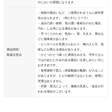
やにおいの原因になります。
・色味や風合いなど、ご使用されるうちに経年変
化がみられます。（特に8.5シリーズ）
・油分の多い食材、色の濃い食材をのせた場合、
汚れ・しみ等になる場合があります。
・手づくりのため、色合い、形、大きさ、厚みな
どに個体差があります。
・ピンホールが見受けられたり、柄の入り方、色
商品特性/
味などが異なる場合があります。
取扱注意点
・ひとつひとつ違った表情をみせる、手作りなら
ではのあたたかみのある風合いを楽しみたい方に
おすすめです。
・使用過程で貫入（表面釉薬の亀裂）が入ること
がありますが、ヒビや破損ではないため、使用に
支障はありません。
・作家・窯元によって、価格の見直し・改定が行
われる場合がございます。