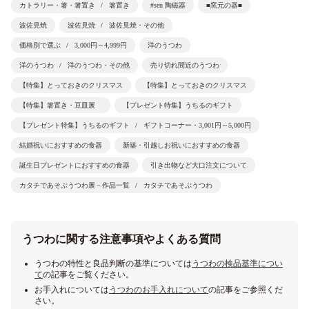
カトラリー・箸・箸置き
箸置き
#sen 陶磁器
■窯元の器■
波佐見焼
波佐見焼
波佐見焼・その他
価格別で選ぶ
3,000円～4,999円
洋のうつわ
洋のうつわ
洋のうつわ・その他
売り切れ間近のうつわ
【特集】とっておきのクリスマス
【特集】とっておきのクリスマス
【特集】箸置き・豆皿展
【プレゼント特集】うちるのギフト
【プレゼント特集】うちるのギフト
ギフトコーナー・3,001円～5,000円
結婚祝いにおすすめの食器
新築・引越しお祝いにおすすめの食器
誕生日プレゼントにおすすめの食器
引き出物など大口注文について
カタチであそぶうつわ展－作品一覧
カタチであそぶうつわ
うつわに関する注意事項やよくある質問
うつわの特性と良品判断の基準については
うつわの検品基準につい
て
の記事をご覧ください。
お手入れについては
うつわのお手入れについて
の記事をご参照くだ
さい。