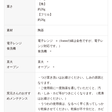
【角】
重さ
約26g
【フリル】
約26g
素材
陶器
電子レンジ ○（frameの縁は金色ですが、電子レ
電子レンジ
ンジ対応です。）
食洗機
食洗機 ×
直火
直火 ×
オーブン
オーブン ×
・つけ置き洗いはお避けください。しみの原因と
なります。
・ご使用前に一度熱湯を通していただくと、汚
窯元さんのおすす
れ・しみ・カビ等がつきにくくなります。（煮沸
めメンテナンス
はお避けください。）
・うつわの使用後は、なるべく早く洗ってしっか
り乾燥させてください。乾燥が不十分だと、カビ