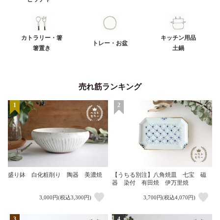
カトラリー・箸
キッチン用品
トレー・お盆
箸置き
土鍋
売れ筋ランキング
1
2
盛り鉢 白化粧削り 陶器 美濃焼
【うちる別注】八角焼皿 七宝 磁
器 染付 有田焼 伊万里焼
3,000円(税込3,300円)
3,700円(税込4,070円)
3
4