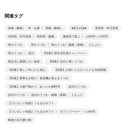
関連タグ
茶碗（飯碗）・丼・お椀
茶碗（飯碗）
■窯元の器■
有田焼・伊万里焼
有田焼・伊万里焼
有田焼・飯碗
価格別で選ぶ
2,000円～2,999円
和のうつわ
和のうつわ
和のうつわ・飯碗（茶碗）、どんぶり
和のうつわ
染付
【特集】新生活応援キャンペーン
新生活に新調したい食器
【特集】染付と青いうつわ
【特集】新しい年にひと揃え
【特集】お祝いにもぴったりな夫婦茶碗
【特集】家事をお助け！食洗機が使えるうつわ
【特集】土鍋で味わう、あったか鍋料理
染付のうつわ
染付のうつわ
染付のうつわ・飯碗（茶碗）、どんぶり
【プレゼント特集】うちるのギフト
【プレゼント特集】うちるのギフト
ギフトコーナー・～3,000円
敬老の日の贈り物