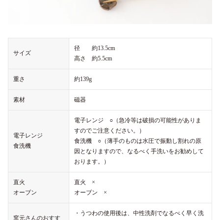
径 約13.5cm
サイズ
高さ 約5.5cm
重さ
約139g
素材
磁器
電子レンジ ○（急冷等は破損の可能性がありま
すのでご注意ください。）
電子レンジ
食洗機 ○（薄手のものは水圧で振動し割れの原
食洗機
因となりますので、なるべく手洗いをお勧めして
おります。）
直火
直火 ×
オーブン
オーブン ×
・うつわの使用後は、中性洗剤でなるべく早く洗
窯元さんのおすす