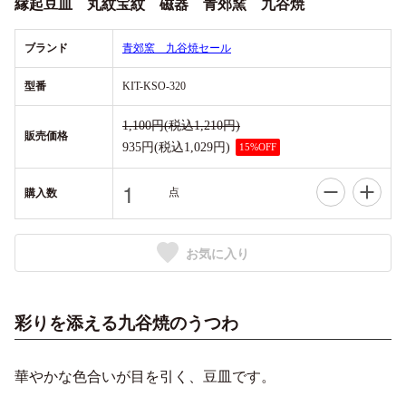
縁起豆皿 丸紋宝紋 磁器 青郊窯 九谷焼
ブランド
青郊窯 九谷焼
セール
型番
KIT-KSO-320
1,100円(税込1,210円)
販売価格
935円(税込1,029円)
15%OFF
点
購入数
お気に入り
彩りを添える九谷焼のうつわ
華やかな色合いが目を引く、豆皿です。