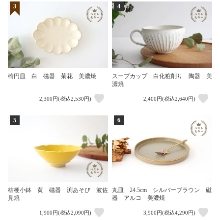
3
4
楕円皿 白 磁器 菊花 美濃焼
スープカップ 白化粧削り 陶器 美
濃焼
2,300円(税込2,530円)
2,400円(税込2,640円)
5
6
桔梗小鉢 黄 磁器 渕あそび 波佐
丸皿 24.5cm シルバーブラウン 磁
見焼
器 アルコ 美濃焼
1,900円(税込2,090円)
3,900円(税込4,290円)