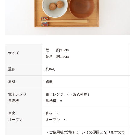
径 約9.0cm
サイズ
高さ 約1.7cm
重さ
約64g
素材
磁器
電子レンジ
電子レンジ ○（温め程度）
食洗機
食洗機 ○
直火
直火 ×
オーブン
オーブン ×
・ご使用後の汚れは、シミの原因となりますので