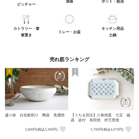
酒器
ポット・急須
ピッチャー
カトラリー・箸
キッチン用品
トレー・お盆
箸置き
土鍋
売れ筋ランキング
1
2
盛り鉢 白化粧削り 陶器 美濃焼
【うちる別注】八角焼皿 七宝 磁
器 染付 有田焼 伊万里焼
3,000円(税込3,300円)
3,700円(税込4,070円)