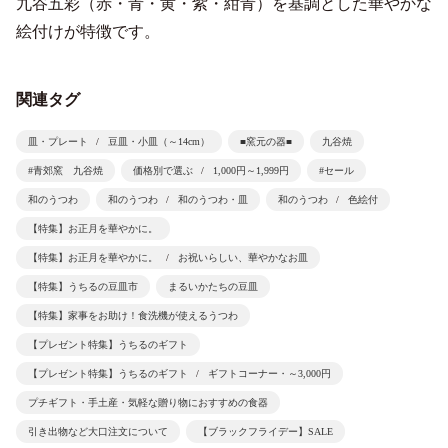
九谷五彩（赤・青・黄・紫・紺青）を基調とした華やかな
絵付けが特徴です。
関連タグ
皿・プレート
豆皿・小皿（～14cm）
■窯元の器■
九谷焼
#青郊窯 九谷焼
価格別で選ぶ
1,000円～1,999円
#セール
和のうつわ
和のうつわ
和のうつわ・皿
和のうつわ
色絵付
【特集】お正月を華やかに。
【特集】お正月を華やかに。
お祝いらしい、華やかなお皿
【特集】うちるの豆皿市
まるいかたちの豆皿
【特集】家事をお助け！食洗機が使えるうつわ
【プレゼント特集】うちるのギフト
【プレゼント特集】うちるのギフト
ギフトコーナー・～3,000円
プチギフト・手土産・気軽な贈り物におすすめの食器
引き出物など大口注文について
【ブラックフライデー】SALE