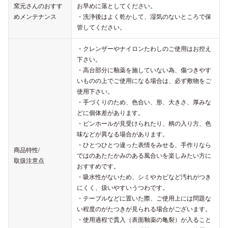
窯元さんのおすす
お早めに落としてください。
めメンテナンス
・洗浄後はよく乾かして、湿気のないところで保
管してください。
・クレンザーやナイロンたわしのご使用はお控え
下さい。
・高台部分に釉薬を施していない為、傷つきやす
いものの上でご使用になる場合は、必ず敷物をご
使用下さい。
・手づくりのため、色合い、形、大きさ、厚みな
どに個体差があります。
・ピンホールが見受けられたり、柄の入り方、色
味などが異なる場合があります。
・ひとつひとつ違った表情をみせる、手作りなら
商品特性/
ではのあたたかみのある風合いを楽しみたい方に
取扱注意点
おすすめです。
・吸水性がないため、シミやカビなど汚れがつき
にくく、扱いやすいうつわです。
・テーブルなどに置いた際、ご使用上には問題な
い程度のがたつきが見られる場合がございます。
・使用過程で貫入（表面釉薬の亀裂）が入ること