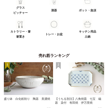
グラス
酒器
ポット・急須
ピッチャー
カトラリー・箸
キッチン用品
トレー・お盆
箸置き
土鍋
売れ筋ランキング
1
2
盛り鉢 白化粧削り 陶器 美濃焼
【うちる別注】八角焼皿 七宝 磁
器 染付 有田焼 伊万里焼