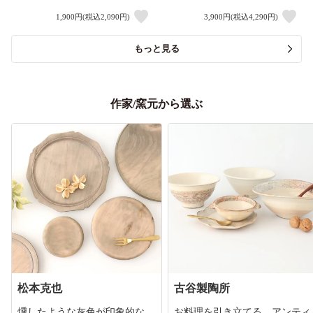
1,900円(税込2,090円)
3,900円(税込4,290円)
もっと見る
作家/窯元から選ぶ
松本克也
古谷製陶所
燻したような灰色が印象的な、
お料理を引き立てる、アンティ