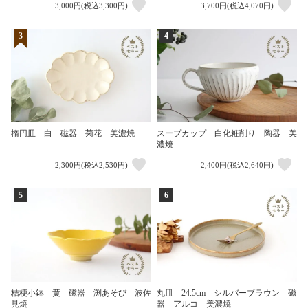
3,000円(税込3,300円)
3,700円(税込4,070円)
3
4
楕円皿 白 磁器 菊花 美濃焼
スープカップ 白化粧削り 陶器 美
濃焼
2,300円(税込2,530円)
2,400円(税込2,640円)
5
6
桔梗小鉢 黄 磁器 渕あそび 波佐
丸皿 24.5cm シルバーブラウン 磁
見焼
器 アルコ 美濃焼