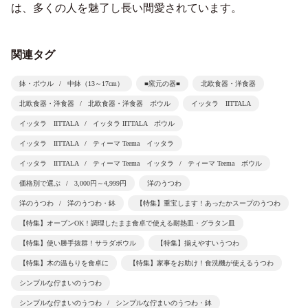
は、多くの人を魅了し長い間愛されています。
関連タグ
鉢・ボウル
中鉢（13～17cm）
■窯元の器■
北欧食器・洋食器
北欧食器・洋食器
北欧食器・洋食器 ボウル
イッタラ IITTALA
イッタラ IITTALA
イッタラ IITTALA ボウル
イッタラ IITTALA
ティーマ Teema イッタラ
イッタラ IITTALA
ティーマ Teema イッタラ
ティーマ Teema ボウル
価格別で選ぶ
3,000円～4,999円
洋のうつわ
洋のうつわ
洋のうつわ・鉢
【特集】重宝します！あったかスープのうつわ
【特集】オーブンOK！調理したまま食卓で使える耐熱皿・グラタン皿
【特集】使い勝手抜群！サラダボウル
【特集】揃えやすいうつわ
【特集】木の温もりを食卓に
【特集】家事をお助け！食洗機が使えるうつわ
シンプルな佇まいのうつわ
シンプルな佇まいのうつわ
シンプルな佇まいのうつわ・鉢