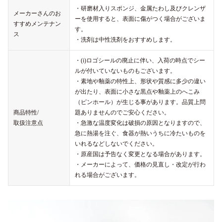
・研磨材入りスポンジ、金属たわし及びクレンザ
メーカーさんのお
ーを使用すると、表面に傷がつく場合がございま
すすめメンテナン
す。
ス
・洗剤は中性洗剤をおすすめします。
・(i)ロゴシールの廃止に伴い、入荷の時点でシー
ルが付いていないものもございます。
・素地や釉薬の特性上、形状や質感に多少の違い
が出たり、表面に小さな黒点や釉薬上のへこみ
（ピンホール）が生じる事があります。品質上問
商品特性/
題ありませんのでご安心ください。
取扱注意点
・急激な温度変化は破損の原因となりますので、
急に熱湯を注ぐ、食器が熱いうちに冷たいものを
いれるなどしないでください。
・原産国は予告なく変更となる場合があります。
・メーカーによって、価格の見直し・改定が行わ
れる場合がございます。