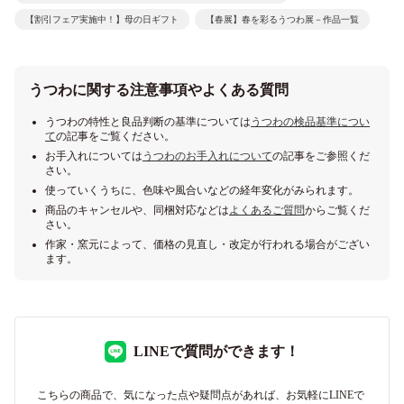
【割引フェア実施中！】母の日ギフト
【春展】春を彩るうつわ展－作品一覧
うつわに関する注意事項やよくある質問
うつわの特性と良品判断の基準については
うつわの検品基準につい
て
の記事をご覧ください。
お手入れについては
うつわのお手入れについて
の記事をご参照くだ
さい。
使っていくうちに、色味や風合いなどの経年変化がみられます。
商品のキャンセルや、同梱対応などは
よくあるご質問
からご覧くだ
さい。
作家・窯元によって、価格の見直し・改定が行われる場合がござい
ます。
LINEで質問ができます！
こちらの商品で、気になった点や疑問点があれば、お気軽にLINEで