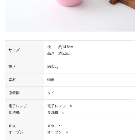
径 約14.8cm
サイズ
高さ 約5.5cm
重さ
約322g
素材
磁器
原産国
タイ
電子レンジ
電子レンジ ○
食洗機
食洗機 ○
直火
直火 ×
オーブン
オーブン ○