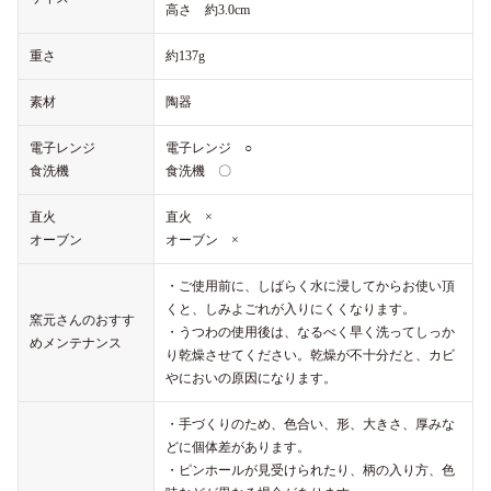
高さ 約3.0cm
重さ
約137g
素材
陶器
電子レンジ
電子レンジ ○
食洗機
食洗機 〇
直火
直火 ×
オーブン
オーブン ×
・ご使用前に、しばらく水に浸してからお使い頂
くと、しみよごれが入りにくくなります。
窯元さんのおすす
・うつわの使用後は、なるべく早く洗ってしっか
めメンテナンス
り乾燥させてください。乾燥が不十分だと、カビ
やにおいの原因になります。
・手づくりのため、色合い、形、大きさ、厚みな
どに個体差があります。
・ピンホールが見受けられたり、柄の入り方、色