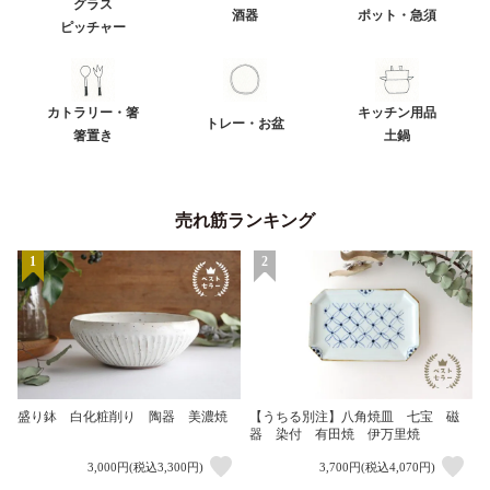
グラス
酒器
ポット・急須
ピッチャー
カトラリー・箸
キッチン用品
トレー・お盆
箸置き
土鍋
売れ筋ランキング
1
2
盛り鉢 白化粧削り 陶器 美濃焼
【うちる別注】八角焼皿 七宝 磁
器 染付 有田焼 伊万里焼
3,000円(税込3,300円)
3,700円(税込4,070円)