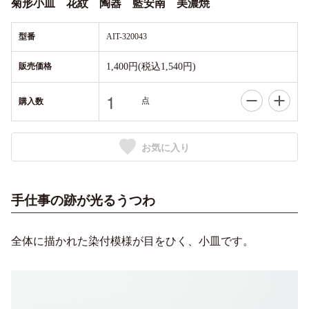
菊形小皿 花紋 陶器 藍安南 美濃焼
型番
AIT-320043
販売価格
1,400円(税込1,540円)
点
購入数
お気に入り
手仕事の跡が光るうつわ
全体に描かれた染付模様が目をひく、小皿です。