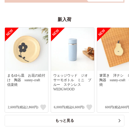
新入荷
まるゆら皿 お花の絵付
ウェッジウッド ジオ
箸置き 洋ナシ
け 陶器 sunny-craft
サーモボトル ミニ ブ
陶器 sunny-craf
信楽焼
ルー ステンレス
焼
WEDGWOOD
2,600円(税込2,860円)
6,000円(税込6,600円)
600円(税込660円
もっと見る