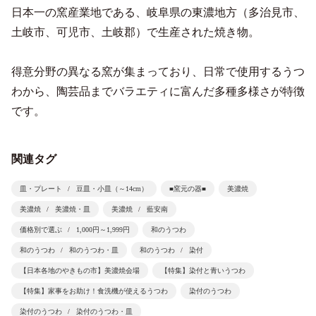
日本一の窯産業地である、岐阜県の東濃地方（多治見市、
土岐市、可児市、土岐郡）で生産された焼き物。
得意分野の異なる窯が集まっており、日常で使用するうつ
わから、陶芸品までバラエティに富んだ多種多様さが特徴
です。
関連タグ
皿・プレート
豆皿・小皿（～14cm）
■窯元の器■
美濃焼
美濃焼
美濃焼・皿
美濃焼
藍安南
価格別で選ぶ
1,000円～1,999円
和のうつわ
和のうつわ
和のうつわ・皿
和のうつわ
染付
【日本各地のやきもの市】美濃焼会場
【特集】染付と青いうつわ
【特集】家事をお助け！食洗機が使えるうつわ
染付のうつわ
染付のうつわ
染付のうつわ・皿