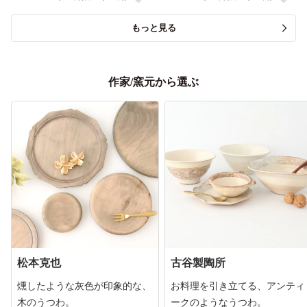
もっと見る
作家/窯元から選ぶ
松本克也
古谷製陶所
燻したような灰色が印象的な、
お料理を引き立てる、アンティ
木のうつわ。
ークのようなうつわ。