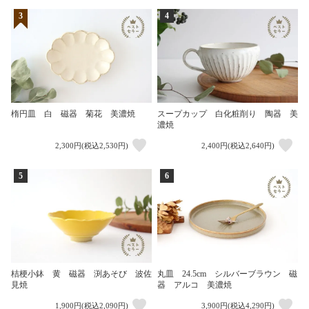
3
4
楕円皿 白 磁器 菊花 美濃焼
スープカップ 白化粧削り 陶器 美
濃焼
2,300円(税込2,530円)
2,400円(税込2,640円)
5
6
桔梗小鉢 黄 磁器 渕あそび 波佐
丸皿 24.5cm シルバーブラウン 磁
見焼
器 アルコ 美濃焼
1,900円(税込2,090円)
3,900円(税込4,290円)