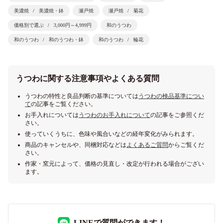
美濃焼
美濃焼・鉢
瀬戸焼
瀬戸焼
菊花
価格別で選ぶ
3,000円～4,999円
和のうつわ
和のうつわ
和のうつわ・鉢
和のうつわ
輪花
うつわに関する注意事項やよくある質問
うつわの特性と良品判断の基準については
うつわの検品基準につい
て
の記事をご覧ください。
お手入れについては
うつわのお手入れについて
の記事をご参照くだ
さい。
使っていくうちに、色味や風合いなどの経年変化がみられます。
商品のキャンセルや、同梱対応などは
よくあるご質問
からご覧くだ
さい。
作家・窯元によって、価格の見直し・改定が行われる場合がござい
ます。
LINEで質問ができます！