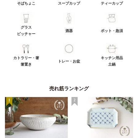
そばちょこ
スープカップ
ティーカップ
グラス
酒器
ポット・急須
ピッチャー
カトラリー・箸
キッチン用品
トレー・お盆
箸置き
土鍋
売れ筋ランキング
1
2