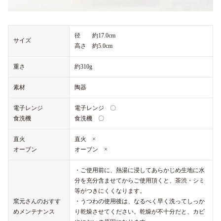
径 約17.0cm
サイズ
高さ 約5.0cm
重さ
約310g
素材
陶器
電子レンジ
電子レンジ 〇
食洗機
食洗機 〇
直火
直火 ×
オーブン
オーブン ×
・ご使用前に、熱湯に浸してあらかじめ生地に水
分を充分含ませてからご使用頂くと、茶渋・シミ
等がつきにくくなります。
窯元さんのおすす
・うつわの使用後は、なるべく早く洗ってしっか
めメンテナンス
り乾燥させてください。乾燥が不十分だと、カビ