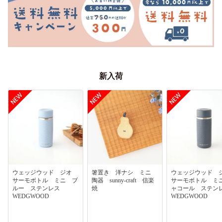
新入荷
ウェッジウッド ジオ
箸置き 洋ナシ ミニ
ウェッジウッド
サーモボトル ミニ ブ
陶器 sunny-craft 信楽
サーモボトル ミ
ルー ステンレス
焼
ャコール ステ
WEDGWOOD
WEDGWOOD