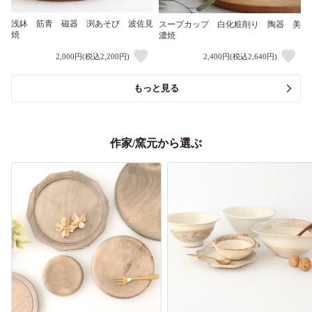
浅鉢 筋青 磁器 渕あそび 波佐見
スープカップ 白化粧削り 陶器 美
焼
濃焼
2,000円(税込2,200円)
2,400円(税込2,640円)
もっと見る
作家/窯元から選ぶ