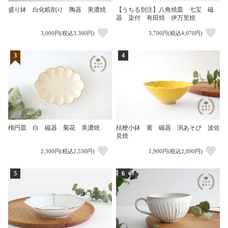
盛り鉢 白化粧削り 陶器 美濃焼
【うちる別注】八角焼皿 七宝 磁
器 染付 有田焼 伊万里焼
3,000円(税込3,300円)
3,700円(税込4,070円)
3
4
楕円皿 白 磁器 菊花 美濃焼
桔梗小鉢 黄 磁器 渕あそび 波佐
見焼
2,300円(税込2,530円)
1,900円(税込2,090円)
5
6