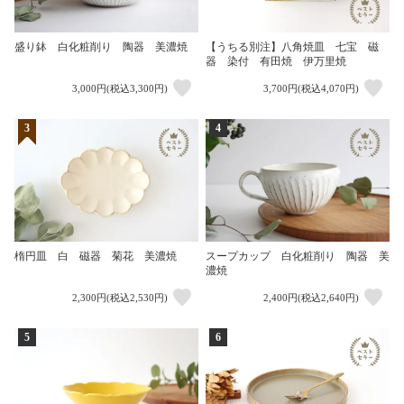
盛り鉢 白化粧削り 陶器 美濃焼
【うちる別注】八角焼皿 七宝 磁
器 染付 有田焼 伊万里焼
3,000円(税込3,300円)
3,700円(税込4,070円)
3
4
楕円皿 白 磁器 菊花 美濃焼
スープカップ 白化粧削り 陶器 美
濃焼
2,300円(税込2,530円)
2,400円(税込2,640円)
5
6