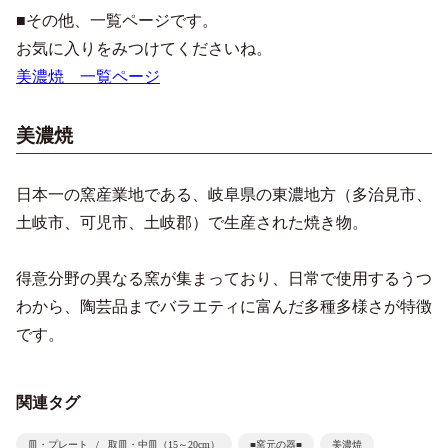
■その他、一覧ページです。
お気に入りをみつけてくださいね。
美濃焼 一覧ページ
美濃焼
日本一の窯産業地である、岐阜県の東濃地方（多治見市、
土岐市、可児市、土岐郡）で生産された焼き物。
得意分野の異なる窯が集まっており、日常で使用するうつ
わから、陶芸品までバラエティに富んだ多種多様さが特徴
です。
関連タグ
皿・プレート
取皿・中皿（15～20cm）
■窯元の器■
美濃焼