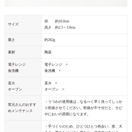
径 約16.0cm
サイズ
高さ 約2.5～3.0cm
重さ
約262g
素材
陶器
電子レンジ
電子レンジ ×
食洗機
食洗機 ×
直火
直火 ×
オーブン
オーブン ×
・うつわの使用後は、なるべく早く洗ってしっか
窯元さんのおすす
り乾燥させてください。乾燥が不十分だと、カビ
めメンテナンス
やにおいの原因になります。
・手づくりのため、ひとつひとつ色合い、形、大