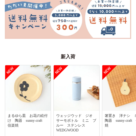
新入荷
まるゆら皿 お花の絵付
ウェッジウッド ジオ
箸置き 洋ナシ
け 陶器 sunny-craft
サーモボトル ミニ ブ
陶器 sunny-craf
信楽焼
ルー ステンレス
焼
WEDGWOOD