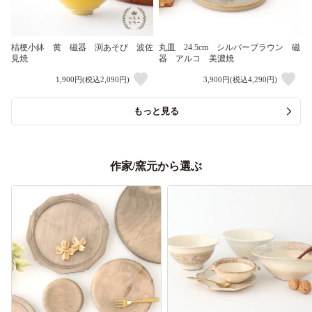
桔梗小鉢 黄 磁器 渕あそび 波佐
丸皿 24.5cm シルバーブラウン 磁
見焼
器 アルコ 美濃焼
1,900円(税込2,090円)
3,900円(税込4,290円)
もっと見る
作家/窯元から選ぶ