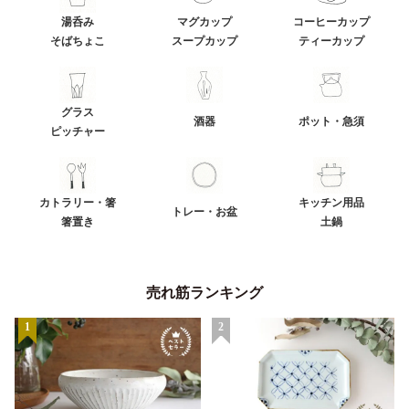
湯呑み
マグカップ
コーヒーカップ
そばちょこ
スープカップ
ティーカップ
グラス
酒器
ポット・急須
ピッチャー
カトラリー・箸
キッチン用品
トレー・お盆
箸置き
土鍋
売れ筋ランキング
1
2