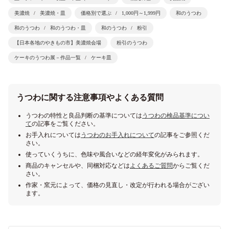
美濃焼
美濃焼・皿
価格別で選ぶ
1,000円～1,999円
和のうつわ
和のうつわ
和のうつわ・皿
和のうつわ
粉引
【日本各地のやきもの市】美濃焼会場
粉引のうつわ
ケーキのうつわ展－作品一覧
ケーキ皿
うつわに関する注意事項やよくある質問
うつわの特性と良品判断の基準については
うつわの検品基準につい
て
の記事をご覧ください。
お手入れについては
うつわのお手入れについて
の記事をご参照くだ
さい。
使っていくうちに、色味や風合いなどの経年変化がみられます。
商品のキャンセルや、同梱対応などは
よくあるご質問
からご覧くだ
さい。
作家・窯元によって、価格の見直し・改定が行われる場合がござい
ます。