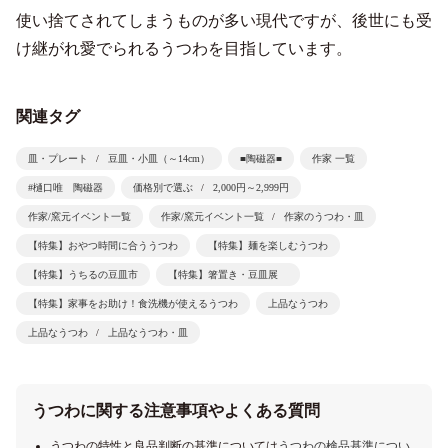
使い捨てされてしまうものが多い現代ですが、後世にも受
け継がれ愛でられるうつわを目指しています。
関連タグ
皿・プレート
豆皿・小皿（～14cm）
■陶磁器■
作家 一覧
#樋口唯 陶磁器
価格別で選ぶ
2,000円～2,999円
作家/窯元イベント一覧
作家/窯元イベント一覧
作家のうつわ・皿
【特集】おやつ時間に合ううつわ
【特集】麺を楽しむうつわ
【特集】うちるの豆皿市
【特集】箸置き・豆皿展
【特集】家事をお助け！食洗機が使えるうつわ
上品なうつわ
上品なうつわ
上品なうつわ・皿
うつわに関する注意事項やよくある質問
うつわの特性と良品判断の基準については
うつわの検品基準につい