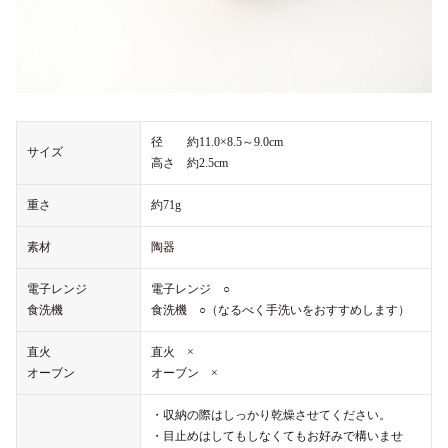
径 約11.0×8.5～9.0cm
サイズ
高さ 約2.5cm
重さ
約71g
素材
陶器
電子レンジ
電子レンジ ○
食洗機
食洗機 ○（なるべく手洗いをおすすめします）
直火
直火 ×
オーブン
オーブン ×
・収納の際はしっかり乾燥させてください。
・目止めはしてもしなくてもお好みで構いませ