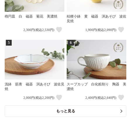
楕円皿 白 磁器 菊花 美濃焼
桔梗小鉢 黄 磁器 渕あそび 波佐
見焼
2,300円(税込2,530円)
1,900円(税込2,090円)
5
6
浅鉢 筋青 磁器 渕あそび 波佐見
スープカップ 白化粧削り 陶器 美
焼
濃焼
2,000円(税込2,200円)
2,400円(税込2,640円)
もっと見る