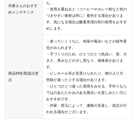
ん。
作家さんのおすす
・使用を重ねると（コーヒーやカレー粉など色の
めメンテナンス
つきやすい食材は特に）着色する場合がありま
す。気になる場合は酸素系漂白剤の使用をおすす
めします。
・使っていくうちに、色味や風合いなどの経年変
化がみられます。
・手づくりのため、ひとつひとつ色合い、形、大
きさ、厚みなどが少し異なり、個体差がありま
す。
商品特性/取扱注意
・ピンホール等が見受けられたり、柄の入り方、
点
色味が違ったりする場合があります。
・ひとつひとつ違った表情をみせる、手作りなら
ではのあたたかみのある風合いを楽しみたい方に
おすすめです。
・作家・窯元によって、価格の見直し・改定が行
われる場合がございます。