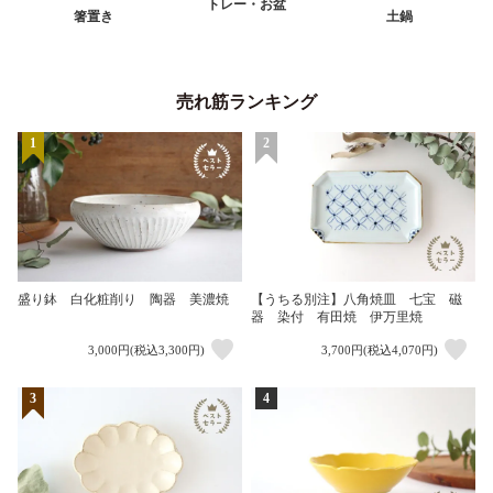
トレー・お盆
箸置き
土鍋
売れ筋ランキング
1
2
盛り鉢 白化粧削り 陶器 美濃焼
【うちる別注】八角焼皿 七宝 磁
器 染付 有田焼 伊万里焼
3,000円(税込3,300円)
3,700円(税込4,070円)
3
4