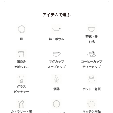
アイテムで選ぶ
茶碗・丼
皿
鉢・ボウル
お椀
湯呑み
マグカップ
コーヒーカップ
そばちょこ
スープカップ
ティーカップ
グラス
酒器
ポット・急須
ピッチャー
カトラリー・箸
キッチン用品