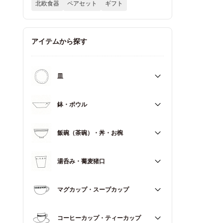
北欧食器
ペアセット
ギフト
アイテムから探す
皿
すべて
鉢・ボウル
大皿（21cm～）
すべて
飯碗（茶碗）・丼・お椀
取皿・中皿（15～20cm）
大鉢（18cm～）
豆皿・小皿（～14cm）
すべて
湯呑み・蕎麦猪口
中鉢（13～17cm）
角皿
飯碗（茶碗）
小鉢（～12cm）
すべて
マグカップ・スープカップ
丼（どんぶり）
蓋もの
湯呑み
お椀
すべて
コーヒーカップ・ティーカップ
蕎麦猪口（そばちょこ）