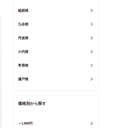
砥部焼
九谷焼
丹波焼
小代焼
常滑焼
瀬戸焼
価格別から探す
～1,000円