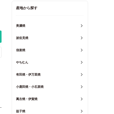
キッチン用品
産地から探す
重箱・弁当箱
美濃焼
波佐見焼
信楽焼
やちむん
有田焼・伊万里焼
小鹿田焼・小石原焼
萬古焼・伊賀焼
益子焼