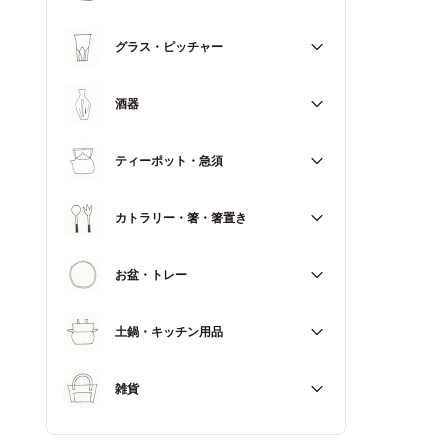
マグカップ
すべて
グラス・ピッチャー
スープカップ
すべて
酒器
すべて
ティーポット・急須
徳利（とっくり）
すべて
カトラリー・箸・箸置き
お猪口（おちょこ）
その他
すべて
お盆・トレー
カトラリー
すべて
土鍋・キッチン用品
箸
箸置き
すべて
雑貨
土鍋
すべて