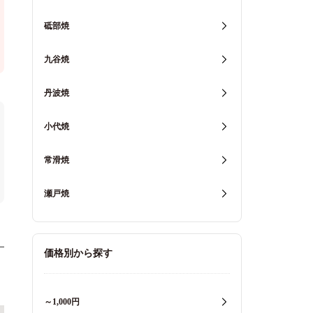
砥部焼
九谷焼
丹波焼
小代焼
常滑焼
瀬戸焼
価格別から探す
～1,000円