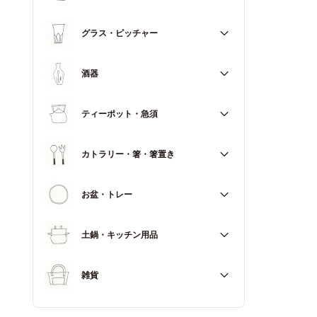
マグカップ
すべて
グラス・ピッチャー
スープカップ
すべて
酒器
すべて
ティーポット・急須
徳利（とっくり）
すべて
カトラリー・箸・箸置き
お猪口（おちょこ）
その他
すべて
お盆・トレー
カトラリー
すべて
土鍋・キッチン用品
箸
箸置き
すべて
雑貨
土鍋
すべて