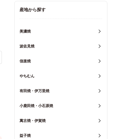
キッチン用品
産地から探す
重箱・弁当箱
美濃焼
波佐見焼
信楽焼
やちむん
有田焼・伊万里焼
小鹿田焼・小石原焼
萬古焼・伊賀焼
益子焼