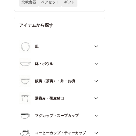
北欧食器
ペアセット
ギフト
アイテムから探す
皿
すべて
鉢・ボウル
大皿（21cm～）
すべて
飯碗（茶碗）・丼・お椀
取皿・中皿（15～20cm）
大鉢（18cm～）
豆皿・小皿（～14cm）
すべて
湯呑み・蕎麦猪口
中鉢（13～17cm）
角皿
飯碗（茶碗）
小鉢（～12cm）
すべて
マグカップ・スープカップ
丼（どんぶり）
蓋もの
湯呑み
お椀
すべて
コーヒーカップ・ティーカップ
蕎麦猪口（そばちょこ）