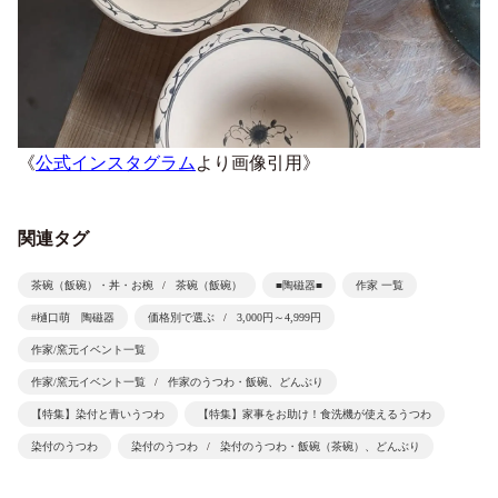
《
公式インスタグラム
より画像引用》
関連タグ
茶碗（飯碗）・丼・お椀
茶碗（飯碗）
■陶磁器■
作家 一覧
#樋口萌 陶磁器
価格別で選ぶ
3,000円～4,999円
作家/窯元イベント一覧
作家/窯元イベント一覧
作家のうつわ・飯碗、どんぶり
【特集】染付と青いうつわ
【特集】家事をお助け！食洗機が使えるうつわ
染付のうつわ
染付のうつわ
染付のうつわ・飯碗（茶碗）、どんぶり