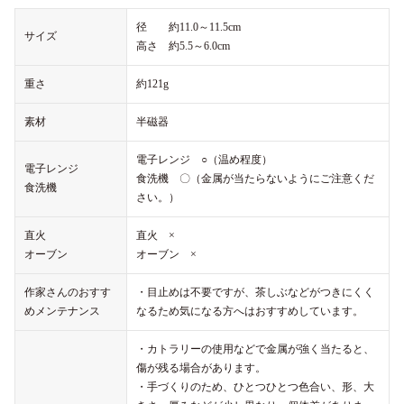
径 約11.0～11.5cm
サイズ
高さ 約5.5～6.0cm
重さ
約121g
素材
半磁器
電子レンジ ○（温め程度）
電子レンジ
食洗機 〇（金属が当たらないようにご注意くだ
食洗機
さい。）
直火
直火 ×
オーブン
オーブン ×
作家さんのおすす
・目止めは不要ですが、茶しぶなどがつきにくく
めメンテナンス
なるため気になる方へはおすすめしています。
・カトラリーの使用などで金属が強く当たると、
傷が残る場合があります。
・手づくりのため、ひとつひとつ色合い、形、大