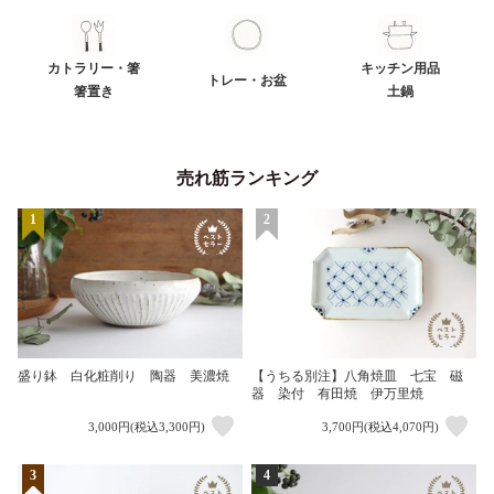
カトラリー・箸
キッチン用品
トレー・お盆
箸置き
土鍋
売れ筋ランキング
1
2
盛り鉢 白化粧削り 陶器 美濃焼
【うちる別注】八角焼皿 七宝 磁
器 染付 有田焼 伊万里焼
3,000円(税込3,300円)
3,700円(税込4,070円)
3
4