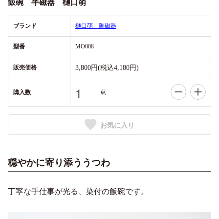
飯碗 半磁器 樋口萌
ブランド
樋口萌 陶磁器
型番
MO008
販売価格
3,800円(税込4,180円)
点
購入数
お気に入り
穏やかに寄り添ううつわ
丁寧な手仕事が光る、染付の飯碗です。