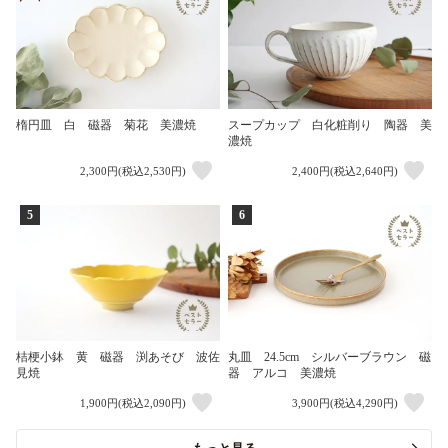
楕円皿 白 磁器 菊花 美濃焼
スープカップ 白化粧削り 陶器 美
濃焼
2,300円(税込2,530円)
2,400円(税込2,640円)
5
6
桔梗小鉢 黄 磁器 渕あそび 波佐
丸皿 24.5cm シルバーブラウン 磁
見焼
器 アルコ 美濃焼
1,900円(税込2,090円)
3,900円(税込4,290円)