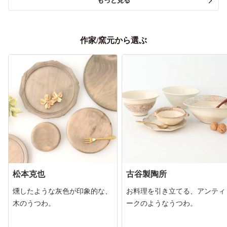
もっと見る
作家/窯元から選ぶ
松本克也
古谷製陶所
燻したような灰色が印象的な、
お料理を引き立てる、アンティ
木のうつわ。
ークのようなうつわ。