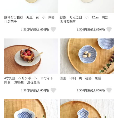
貼り付け模様 丸皿 黄 小 陶器
鉄散 りんご皿 小 12cm 陶器
川名萌子
古谷製陶所
1,500円(税込1,650円)
1,500円(税込1,650円)
4寸丸皿 ヘリンボーン ホワイト
豆皿 印判 梅 磁器 東屋
陶器 ORIME 波佐見焼
1,500円(税込1,650円)
1,500円(税込1,650円)