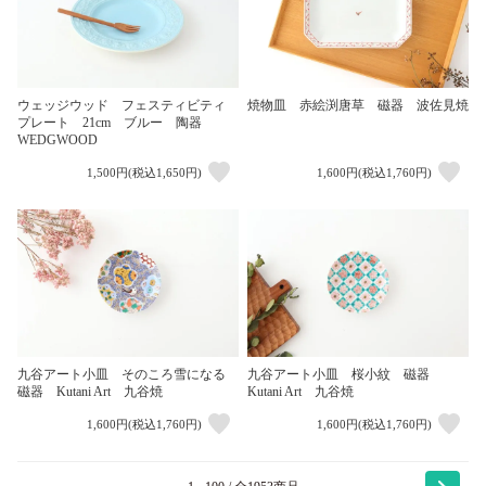
ウェッジウッド フェスティビティ
焼物皿 赤絵渕唐草 磁器 波佐見焼
プレート 21cm ブルー 陶器
WEDGWOOD
1,500円(税込1,650円)
1,600円(税込1,760円)
九谷アート小皿 そのころ雪になる
九谷アート小皿 桜小紋 磁器
磁器 Kutani Art 九谷焼
Kutani Art 九谷焼
1,600円(税込1,760円)
1,600円(税込1,760円)