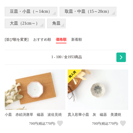
豆皿・小皿（～14cm）
取皿・中皿（15～20cm）
大皿（21cm～）
角皿
[並び順を変更]
おすすめ順
価格順
新着順
1 - 100 / 全1953商品
小皿 赤絵渕唐草 磁器 波佐見焼
貫入彩華小皿 灰 磁器 美濃焼
700円(税込770円)
700円(税込770円)