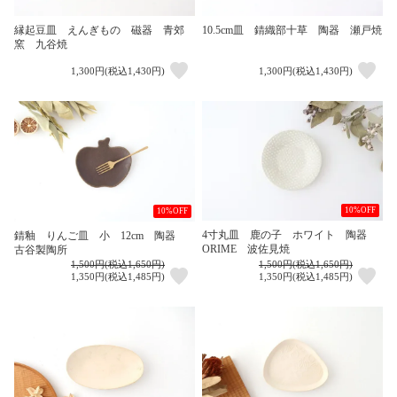
縁起豆皿 えんぎもの 磁器 青郊
10.5cm皿 錆織部十草 陶器 瀬戸焼
窯 九谷焼
1,300円(税込1,430円)
1,300円(税込1,430円)
10%OFF
10%OFF
4寸丸皿 鹿の子 ホワイト 陶器
錆釉 りんご皿 小 12cm 陶器
ORIME 波佐見焼
古谷製陶所
1,500円(税込1,650円)
1,500円(税込1,650円)
1,350円(税込1,485円)
1,350円(税込1,485円)