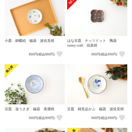
小皿 錦蝶絵 磁器 波佐見焼
はな豆皿 ナッツドット 陶器
sunny-craft 信楽焼
800円(税込880円)
900円(税込990円)
豆皿 染うさぎ 磁器 美濃焼
豆皿 錦見込かぶ 磁器 波佐見焼
900円(税込990円)
900円(税込990円)