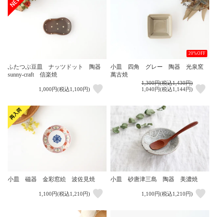
20%OFF
ふたつぶ豆皿 ナッツドット 陶器
小皿 四角 グレー 陶器 光泉窯
sunny-craft 信楽焼
萬古焼
1,300円(税込1,430円)
1,000円(税込1,100円)
1,040円(税込1,144円)
小皿 砂唐津三島 陶器 美濃焼
小皿 磁器 金彩窓絵 波佐見焼
1,100円(税込1,210円)
1,100円(税込1,210円)