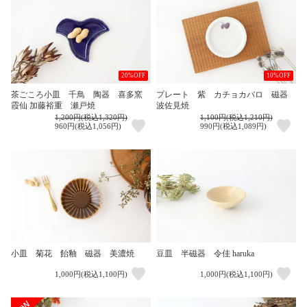
20%OFF
10%OFF
茶ごころ小皿 千鳥 陶器 喜多窯
プレート 紫 カチョカバロ 磁器
霞仙 加藤裕重 瀬戸焼
波佐見焼
1,200円(税込1,320円)
1,100円(税込1,210円)
960円(税込1,056円)
990円(税込1,089円)
小皿 菊花 飴釉 磁器 美濃焼
豆皿 半磁器 令佳 haruka
1,000円(税込1,100円)
1,000円(税込1,100円)