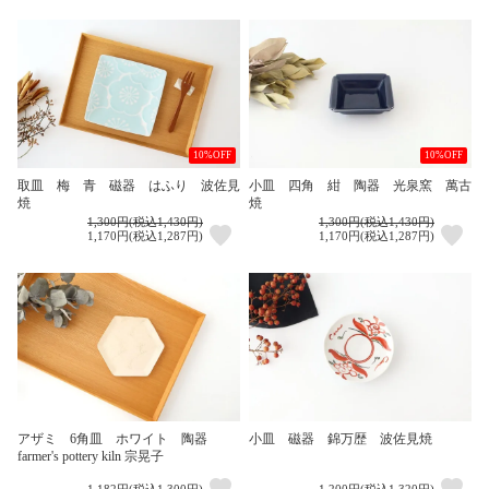
10%OFF
10%OFF
取皿 梅 青 磁器 はふり 波佐見
小皿 四角 紺 陶器 光泉窯 萬古
焼
焼
1,300円(税込1,430円)
1,300円(税込1,430円)
1,170円(税込1,287円)
1,170円(税込1,287円)
アザミ 6角皿 ホワイト 陶器
小皿 磁器 錦万歴 波佐見焼
farmer's pottery kiln 宗晃子