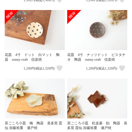
1,182円(税込1,300円)
1,200円(税込1,320円)
花皿 4寸 ドット 白マット 陶
花皿 4寸 ナッツドット ピスタチ
器 sunny-craft 信楽焼
オ 陶器 sunny-craft 信楽焼
1,200円(税込1,320円)
1,200円(税込1,320円)
茶ごころ小皿 梅 陶器 喜多窯 霞
茶ごころ小皿 松皮菱 飴 陶器 喜
仙 加藤裕重 瀬戸焼
多窯 霞仙 加藤裕重 瀬戸焼