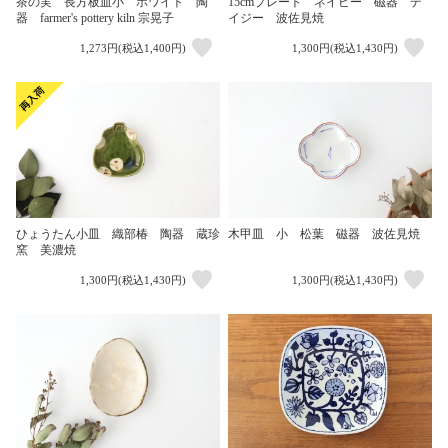
15cmプレート ネイビー 磁器 デ
茶の実 長方板皿小 ホワイト 陶
イジー 波佐見焼
器 farmer's pottery kiln 宗晃子
1,273円(税込1,400円)
1,300円(税込1,430円)
ひょうたん小皿 織部椿 陶器 蔵珍
木甲皿 小 松葉 磁器 波佐見焼
窯 美濃焼
1,300円(税込1,430円)
1,300円(税込1,430円)