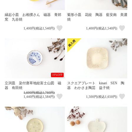
縁起小皿 お相撲さん 磁器 青郊
菊形小皿 花紋 陶器 藍安南 美濃
窯 九谷焼
焼
1,400円(税込1,540円)
1,400円(税込1,540円)
10%OFF
立渕皿 染付唐草地紋富士山図 磁
スクエアプレート kinari SEN 陶
器 有田焼
器 わかさま陶芸 益子焼
1,600円(税込1,760円)
1,440円(税込1,584円)
1,500円(税込1,650円)