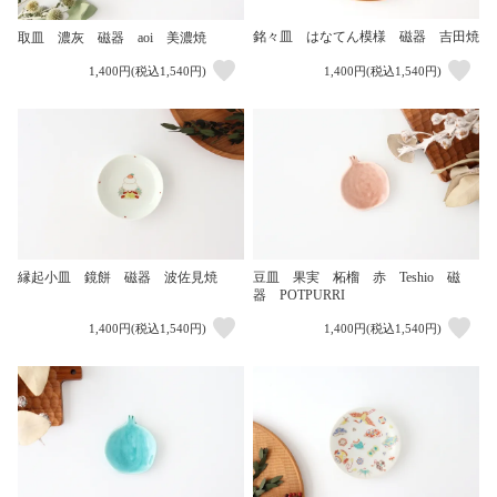
銘々皿 はなてん模様 磁器 吉田焼
取皿 濃灰 磁器 aoi 美濃焼
1,400円(税込1,540円)
1,400円(税込1,540円)
縁起小皿 鏡餅 磁器 波佐見焼
豆皿 果実 柘榴 赤 Teshio 磁
器 POTPURRI
1,400円(税込1,540円)
1,400円(税込1,540円)