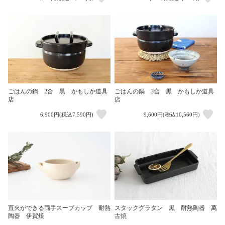
ごはんの鍋 2合 黒 かもしか道具
ごはんの鍋 3合 黒 かもしか道具
店
店
6,900円(税込7,590円)
9,600円(税込10,560円)
スタックグラタン 黒 耐熱陶器 萬
直火ができる両手スープカップ 耐熱
古焼
陶器 伊賀焼