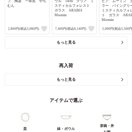
プ 陶器 一翠窯 やち
ウル 14cm クリア ミ
ビア ムーミン 
むん
スティカルフォレスト
ラー パイング
ガラス ARABIA
ミスティカルフォ
Moomin
ト ガラス ARA
Moomin
2,800円(税込3,080円)
7,400円(税込8,140円)
5,000円(税込5,500円
もっと見る
再入荷
もっと見る
アイテムで選ぶ
茶碗・丼
皿
鉢・ボウル
お椀