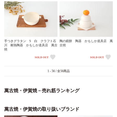
手つきグラタン S 白 クラフト石
陶の鏡餅 陶器 かもしか道具店 萬
川 耐熱陶器 かもしか道具店 萬古
古焼
焼
SOLD OUT
SOLD OUT
1 - 56 / 全56商品
萬古焼・伊賀焼－売れ筋ランキング
萬古焼・伊賀焼の取り扱いブランド