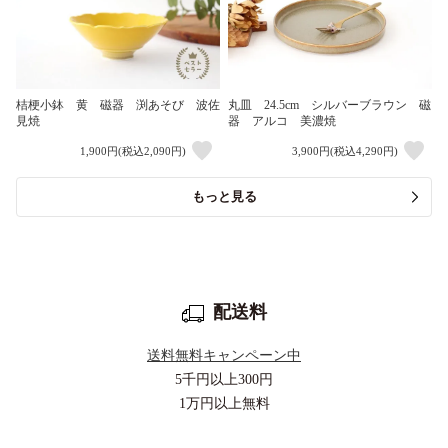
桔梗小鉢 黄 磁器 渕あそび 波佐
丸皿 24.5cm シルバーブラウン 磁
見焼
器 アルコ 美濃焼
1,900円(税込2,090円)
3,900円(税込4,290円)
もっと見る
配送料
送料無料キャンペーン中
5千円以上
300円
1万円以上
無料