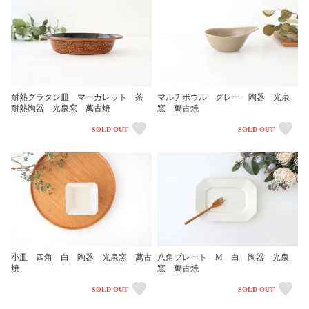
耐熱グラタン皿 マーガレット 茶
マルチボウル グレー 陶器 光泉
耐熱陶器 光泉窯 萬古焼
窯 萬古焼
SOLD OUT
SOLD OUT
八角プレート M 白 陶器 光泉
小皿 四角 白 陶器 光泉窯 萬古
窯 萬古焼
焼
SOLD OUT
SOLD OUT