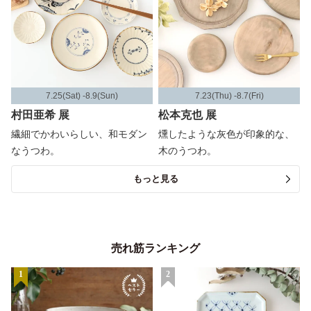
7.25(Sat) -8.9(Sun)
7.23(Thu) -8.7(Fri)
村田亜希 展
松本克也 展
繊細でかわいらしい、和モダン
燻したような灰色が印象的な、
なうつわ。
木のうつわ。
もっと見る
売れ筋ランキング
1
2