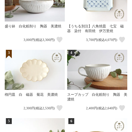
盛り鉢 白化粧削り 陶器 美濃焼
【うちる別注】八角焼皿 七宝 磁
器 染付 有田焼 伊万里焼
3,000円(税込3,300円)
3,700円(税込4,070円)
3
4
楕円皿 白 磁器 菊花 美濃焼
スープカップ 白化粧削り 陶器 美
濃焼
2,300円(税込2,530円)
2,400円(税込2,640円)
5
6