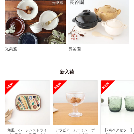
光泉窯
長谷園
新入荷
角皿 小 シンストライ
アラビア ムーミン ボ
【2点ペアセット