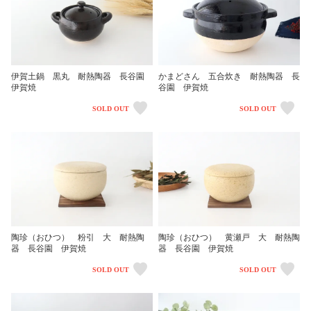
伊賀土鍋 黒丸 耐熱陶器 長谷園
かまどさん 五合炊き 耐熱陶器 長
伊賀焼
谷園 伊賀焼
SOLD OUT
SOLD OUT
陶珍（おひつ） 粉引 大 耐熱陶
陶珍（おひつ） 黄瀬戸 大 耐熱陶
器 長谷園 伊賀焼
器 長谷園 伊賀焼
SOLD OUT
SOLD OUT