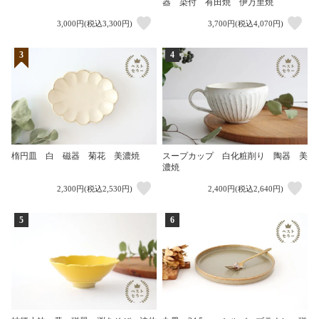
器 染付 有田焼 伊万里焼
3,000円(税込3,300円)
3,700円(税込4,070円)
3
4
楕円皿 白 磁器 菊花 美濃焼
スープカップ 白化粧削り 陶器 美
濃焼
2,300円(税込2,530円)
2,400円(税込2,640円)
5
6