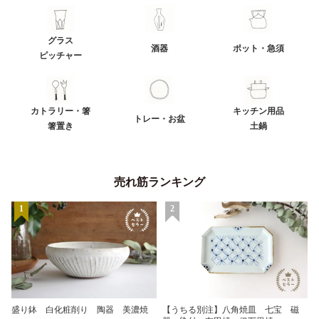
グラス
酒器
ポット・急須
ピッチャー
カトラリー・箸
キッチン用品
トレー・お盆
箸置き
土鍋
売れ筋ランキング
1
2
盛り鉢 白化粧削り 陶器 美濃焼
【うちる別注】八角焼皿 七宝 磁