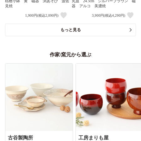
桔梗小鉢 黄 磁器 渕あそび 波佐
丸皿 24.5cm シルバーブラウン 磁
見焼
器 アルコ 美濃焼
1,900円(税込2,090円)
3,900円(税込4,290円)
もっと見る
作家/窯元から選ぶ
古谷製陶所
工房まりも屋