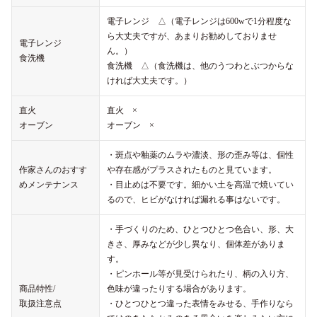
電子レンジ △（電子レンジは600wで1分程度な
ら大丈夫ですが、あまりお勧めしておりませ
電子レンジ
ん。）
食洗機
食洗機 △（食洗機は、他のうつわとぶつからな
ければ大丈夫です。）
直火
直火 ×
オーブン
オーブン ×
・斑点や釉薬のムラや濃淡、形の歪み等は、個性
作家さんのおすす
や存在感がプラスされたものと見ています。
めメンテナンス
・目止めは不要です。細かい土を高温で焼いてい
るので、ヒビがなければ漏れる事はないです。
・手づくりのため、ひとつひとつ色合い、形、大
きさ、厚みなどが少し異なり、個体差がありま
す。
・ピンホール等が見受けられたり、柄の入り方、
商品特性/
色味が違ったりする場合があります。
取扱注意点
・ひとつひとつ違った表情をみせる、手作りなら