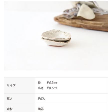
径 約5.5cm
サイズ
高さ 約1.5cm
重さ
約25g
素材
陶器