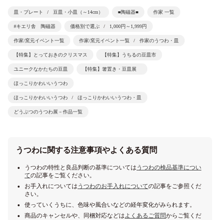
皿・プレート
豆皿・小皿（～14cm）
■陶磁器■
作家 一覧
#キエリ舎 陶磁器
価格別で選ぶ
1,000円～1,999円
作家/窯元イベント一覧
作家/窯元イベント一覧
作家のうつわ・皿
【特集】とっておきのクリスマス
【特集】うちるの豆皿市
ユニークなかたちの豆皿
【特集】箸置き・豆皿展
ほっこりかわいいうつわ
ほっこりかわいいうつわ
ほっこりかわいいうつわ・皿
どうぶつのうつわ展－作品一覧
うつわに関する注意事項やよくある質問
うつわの特性と良品判断の基準については
うつわの検品基準につい
て
の記事をご覧ください。
お手入れについては
うつわのお手入れについて
の記事をご参照くだ
さい。
使っていくうちに、色味や風合いなどの経年変化がみられます。
商品のキャンセルや、同梱対応などは
よくあるご質問
からご覧くだ