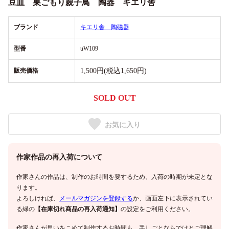
豆皿 巣ごもり親子鳥 陶器 キエリ舎
ブランド
キエリ舎 陶磁器
型番
uW109
販売価格
1,500円(税込1,650円)
SOLD OUT
お気に入り
作家作品の再入荷について
作家さんの作品は、制作のお時間を要するため、入荷の時期が未定とな
ります。
よろしければ、
メールマガジンを登録する
か、画面左下に表示されてい
る緑の
【在庫切れ商品の再入荷通知】
の設定をご利用ください。
作家さんが思いをこめて制作するお時間も、手しごとならではとご理解