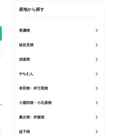
キッチン用品
産地から探す
重箱・弁当箱
美濃焼
波佐見焼
信楽焼
やちむん
有田焼・伊万里焼
小鹿田焼・小石原焼
萬古焼・伊賀焼
益子焼