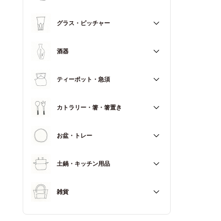
マグカップ
すべて
グラス・ピッチャー
スープカップ
すべて
酒器
すべて
ティーポット・急須
徳利（とっくり）
すべて
カトラリー・箸・箸置き
お猪口（おちょこ）
その他
すべて
お盆・トレー
カトラリー
すべて
土鍋・キッチン用品
箸
箸置き
すべて
雑貨
土鍋
すべて