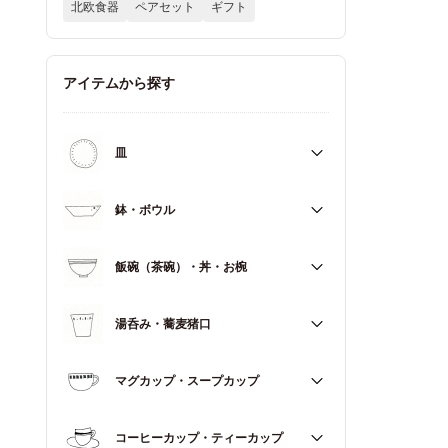
北欧食器
ペアセット
ギフト
アイテムから探す
皿
すべて
鉢・ボウル
大皿（21cm～）
すべて
飯碗（茶碗）・丼・お椀
取皿・中皿（15～20cm）
大鉢（18cm～）
豆皿・小皿（～14cm）
すべて
湯呑み・蕎麦猪口
中鉢（13～17cm）
角皿
飯碗（茶碗）
小鉢（～12cm）
すべて
マグカップ・スープカップ
丼（どんぶり）
蓋もの
湯呑み
お椀
すべて
コーヒーカップ・ティーカップ
蕎麦猪口（そばちょこ）