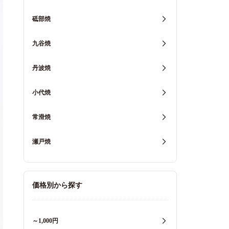
砥部焼
九谷焼
丹波焼
小代焼
常滑焼
瀬戸焼
価格別から探す
～1,000円