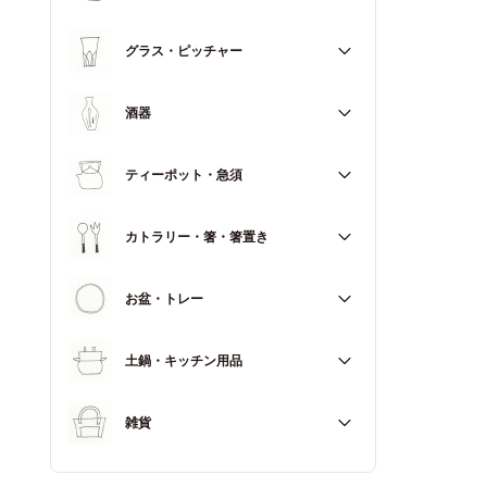
マグカップ
すべて
グラス・ピッチャー
スープカップ
すべて
酒器
すべて
ティーポット・急須
徳利（とっくり）
すべて
カトラリー・箸・箸置き
お猪口（おちょこ）
その他
すべて
お盆・トレー
カトラリー
すべて
土鍋・キッチン用品
箸
箸置き
すべて
雑貨
土鍋
すべて