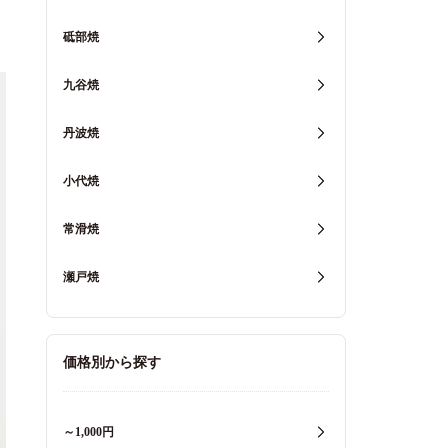
砥部焼
九谷焼
丹波焼
小代焼
常滑焼
瀬戸焼
価格別から探す
～1,000円