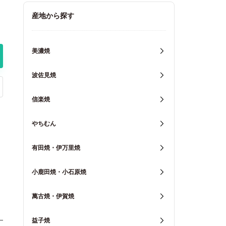
キッチン用品
産地から探す
重箱・弁当箱
美濃焼
波佐見焼
信楽焼
やちむん
有田焼・伊万里焼
小鹿田焼・小石原焼
萬古焼・伊賀焼
益子焼