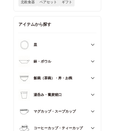
北欧食器
ペアセット
ギフト
アイテムから探す
皿
すべて
鉢・ボウル
大皿（21cm～）
すべて
飯碗（茶碗）・丼・お椀
取皿・中皿（15～20cm）
大鉢（18cm～）
豆皿・小皿（～14cm）
すべて
湯呑み・蕎麦猪口
中鉢（13～17cm）
角皿
飯碗（茶碗）
小鉢（～12cm）
すべて
マグカップ・スープカップ
丼（どんぶり）
蓋もの
湯呑み
お椀
すべて
コーヒーカップ・ティーカップ
蕎麦猪口（そばちょこ）