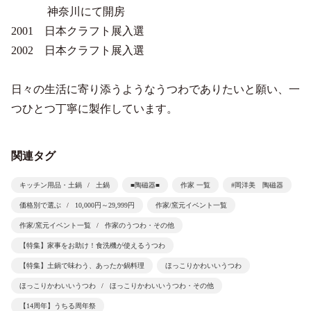
神奈川にて開房
2001 日本クラフト展入選
2002 日本クラフト展入選
日々の生活に寄り添うようなうつわでありたいと願い、一
つひとつ丁寧に製作しています。
関連タグ
キッチン用品・土鍋
土鍋
■陶磁器■
作家 一覧
#岡洋美 陶磁器
価格別で選ぶ
10,000円～29,999円
作家/窯元イベント一覧
作家/窯元イベント一覧
作家のうつわ・その他
【特集】家事をお助け！食洗機が使えるうつわ
【特集】土鍋で味わう、あったか鍋料理
ほっこりかわいいうつわ
ほっこりかわいいうつわ
ほっこりかわいいうつわ・その他
【14周年】うちる周年祭