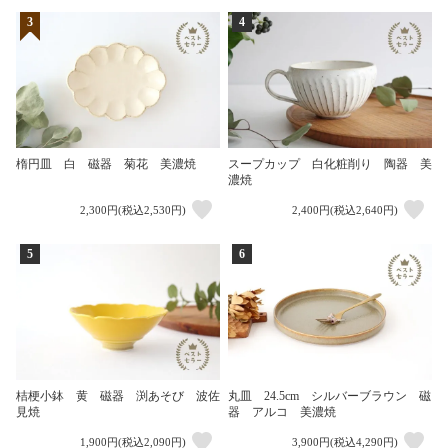
3
4
楕円皿 白 磁器 菊花 美濃焼
スープカップ 白化粧削り 陶器 美
濃焼
2,300円(税込2,530円)
2,400円(税込2,640円)
5
6
桔梗小鉢 黄 磁器 渕あそび 波佐
丸皿 24.5cm シルバーブラウン 磁
見焼
器 アルコ 美濃焼
1,900円(税込2,090円)
3,900円(税込4,290円)