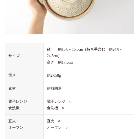
径 約15.0～15.5cm（持ち手含む 約24.0～
サイズ
24.5cm）
高さ 約17.5cm
重さ
約2,058g
素材
耐熱陶器
電子レンジ
電子レンジ ○
食洗機
食洗機 ○
直火
直火 ○
オーブン
オーブン ○