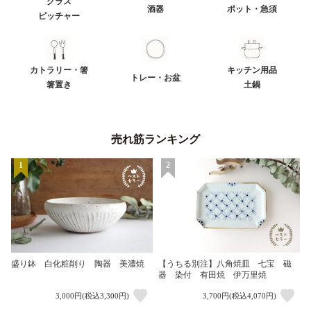
グラス
酒器
ポット・急須
ピッチャー
カトラリー・箸
キッチン用品
トレー・お盆
箸置き
土鍋
売れ筋ランキング
1
2
盛り鉢 白化粧削り 陶器 美濃焼
【うちる別注】八角焼皿 七宝 磁
器 染付 有田焼 伊万里焼
3,000円(税込3,300円)
3,700円(税込4,070円)