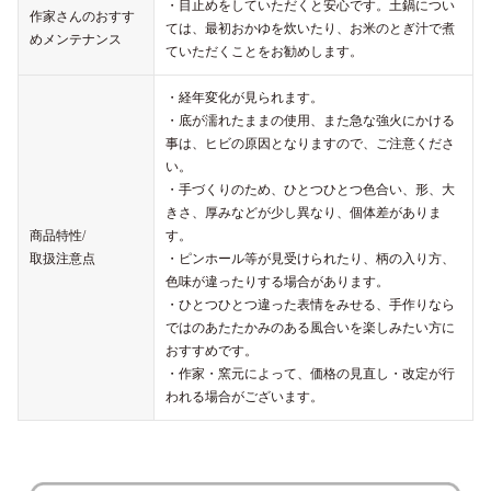
・目止めをしていただくと安心です。土鍋につい
作家さんのおすす
ては、最初おかゆを炊いたり、お米のとぎ汁で煮
めメンテナンス
ていただくことをお勧めします。
・経年変化が見られます。
・底が濡れたままの使用、また急な強火にかける
事は、ヒビの原因となりますので、ご注意くださ
い。
・手づくりのため、ひとつひとつ色合い、形、大
きさ、厚みなどが少し異なり、個体差がありま
商品特性/
す。
取扱注意点
・ピンホール等が見受けられたり、柄の入り方、
色味が違ったりする場合があります。
・ひとつひとつ違った表情をみせる、手作りなら
ではのあたたかみのある風合いを楽しみたい方に
おすすめです。
・作家・窯元によって、価格の見直し・改定が行
われる場合がございます。