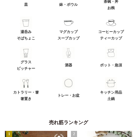
茶碗・丼
皿
鉢・ボウル
お椀
湯呑み
マグカップ
コーヒーカップ
そばちょこ
スープカップ
ティーカップ
グラス
酒器
ポット・急須
ピッチャー
カトラリー・箸
キッチン用品
トレー・お盆
箸置き
土鍋
売れ筋ランキング
1
2