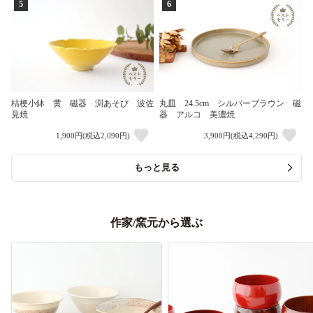
5
6
桔梗小鉢 黄 磁器 渕あそび 波佐
丸皿 24.5cm シルバーブラウン 磁
見焼
器 アルコ 美濃焼
1,900円(税込2,090円)
3,900円(税込4,290円)
もっと見る
作家/窯元から選ぶ