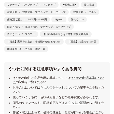
マグカップ・スープカップ
マグカップ
■窯元の器■
波佐見焼
波佐見焼
波佐見焼・マグカップ、スープカップ
波佐見焼
フルル
価格別で選ぶ
3,000円～4,999円
#セール
洋のうつわ
洋のうつわ
洋のうつわ・マグカップ、スープカップ
洋のうつわ
フラワー
【日本各地のやきもの市】波佐見焼会場
【特集】家事をお助け！食洗機が使えるうつわ
【特集】お花のうつわ展
珈琲を愉しむうつわ展－作品一覧
うつわに関する注意事項やよくある質問
うつわの特性と良品判断の基準については
うつわの検品基準につい
て
の記事をご覧ください。
お手入れについては
うつわのお手入れについて
の記事をご参照くだ
さい。
使っていくうちに、色味や風合いなどの経年変化がみられます。
商品のキャンセルや、同梱対応などは
よくあるご質問
からご覧くだ
さい。
作家・窯元によって、価格の見直し・改定が行われる場合がござい