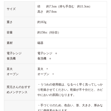
径 約7.5cm（持ち手含む 約11.3cm）
サイズ
高さ 約7.0cm
重さ
約163g
容量
約150cc（8分目）
素材
磁器
電子レンジ
電子レンジ ○
食洗機
食洗機 ○
直火
直火 ×
オーブン
オーブン ×
・うつわの使用後は、なるべく早く洗ってしっか
窯元さんのおすす
り乾燥させてください。乾燥が不十分だと、カビ
めメンテナンス
やにおいの原因になります。
・手づくりのため、色合い、形、大きさ、厚みな
どに個体差があります。