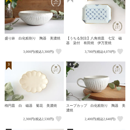
盛り鉢 白化粧削り 陶器 美濃焼
【うちる別注】八角焼皿 七宝 磁
器 染付 有田焼 伊万里焼
3,000円(税込3,300円)
3,700円(税込4,070円)
3
4
楕円皿 白 磁器 菊花 美濃焼
スープカップ 白化粧削り 陶器 美
濃焼
2,300円(税込2,530円)
2,400円(税込2,640円)