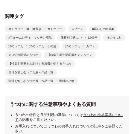
関連タグ
カトラリー・箸・箸置き
カトラリー
スプーン
■暮らしの道具■
#フォームレディ キッチン用品
価格別で選ぶ
～1,000円
洋のうつわ
洋のうつわ
洋のうつわ・その他
洋のうつわ
カフェ
売り切れ間近のうつわ
【特集】新生活応援キャンペーン
【特集】家事をお助け！食洗機が使えるうつわ
珈琲を愉しむうつわ展－作品一覧
珈琲を愉しむうつわ展－作品一覧
珈琲の小物
うつわに関する注意事項やよくある質問
うつわの特性と良品判断の基準については
うつわの検品基準につい
て
の記事をご覧ください。
お手入れについては
うつわのお手入れについて
の記事をご参照くだ
さい。