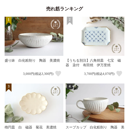
売れ筋ランキング
1
2
盛り鉢 白化粧削り 陶器 美濃焼
【うちる別注】八角焼皿 七宝 磁
器 染付 有田焼 伊万里焼
3,000円(税込3,300円)
3,700円(税込4,070円)
3
4
楕円皿 白 磁器 菊花 美濃焼
スープカップ 白化粧削り 陶器 美