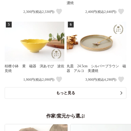
濃焼
2,300円(税込2,530円)
2,400円(税込2,640円)
5
6
桔梗小鉢 黄 磁器 渕あそび 波佐
丸皿 24.5cm シルバーブラウン 磁
見焼
器 アルコ 美濃焼
1,900円(税込2,090円)
3,900円(税込4,290円)
もっと見る
作家/窯元から選ぶ