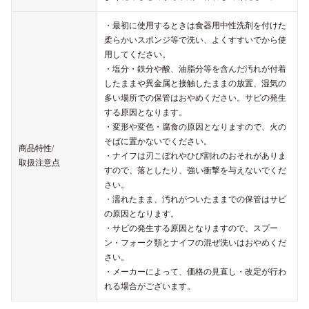
・最初に使用するときは食器用中性洗剤を付けた
柔らかいスポンジ等で洗い、よくすすいでから使
用してください。
・塩分・鉄分や酸、油脂分等を含んだ汚れが付着
したままや異金属と接触したままの放置、湿気の
多い場所での保管はおやめください。サビの発生
する原因となります。
・変形や変色・腐食の原因となりますので、火の
そばに置かないでください。
商品特性/
・ナイフは刃こぼれやひび割れのおそれがありま
取扱注意点
すので、落としたり、強い衝撃を与えないでくだ
さい。
・濡れたまま、汚れがついたままでの保管はサビ
の原因となります。
・サビの発生する原因となりますので、スプー
ン・フォーク類とナイフの混ぜ洗いはおやめくだ
さい。
・メーカーによって、価格の見直し・改定が行わ
れる場合がございます。