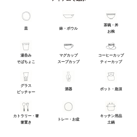
茶碗・丼
皿
鉢・ボウル
お椀
湯呑み
マグカップ
コーヒーカップ
そばちょこ
スープカップ
ティーカップ
グラス
酒器
ポット・急須
ピッチャー
カトラリー・箸
キッチン用品
トレー・お盆
箸置き
土鍋