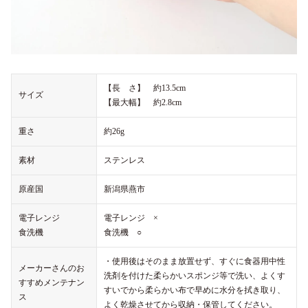
【長 さ】 約13.5cm
サイズ
【最大幅】 約2.8cm
重さ
約26g
素材
ステンレス
原産国
新潟県燕市
電子レンジ
電子レンジ ×
食洗機
食洗機 ○
・使用後はそのまま放置せず、すぐに食器用中性
メーカーさんのお
洗剤を付けた柔らかいスポンジ等で洗い、よくす
すすめメンテナン
すいでから柔らかい布で早めに水分を拭き取り、
ス
よく乾燥させてから収納・保管してください。