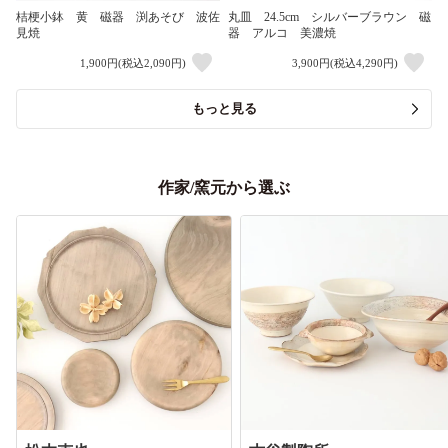
桔梗小鉢 黄 磁器 渕あそび 波佐
丸皿 24.5cm シルバーブラウン 磁
見焼
器 アルコ 美濃焼
1,900円(税込2,090円)
3,900円(税込4,290円)
もっと見る
作家/窯元から選ぶ