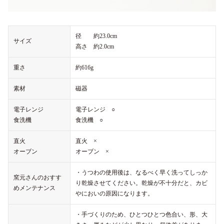
径 約23.0cm
サイズ
高さ 約2.0cm
重さ
約616g
素材
磁器
電子レンジ
電子レンジ ○
食洗機
食洗機 ○
直火
直火 ×
オーブン
オーブン ×
・うつわの使用後は、なるべく早く洗ってしっか
窯元さんのおすす
り乾燥させてください。乾燥が不十分だと、カビ
めメンテナンス
やにおいの原因になります。
・手づくりのため、ひとつひとつ色合い、形、大