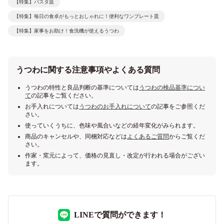
【特集】パスタ皿
【特集】毎日の食卓がもっとおしゃれに！便利なワンプレート皿
【特集】家事をお助け！食洗機が使えるうつわ
うつわに関する注意事項やよくある質問
うつわの特性と良品判断の基準については
うつわの検品基準につい
て
の記事をご覧ください。
お手入れについては
うつわのお手入れについて
の記事をご参照くだ
さい。
使っていくうちに、色味や風合いなどの経年変化がみられます。
商品のキャンセルや、同梱対応などは
よくあるご質問
からご覧くだ
さい。
作家・窯元によって、価格の見直し・改定が行われる場合がござい
ます。
LINEで質問ができます！