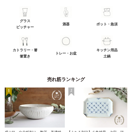
グラス
酒器
ポット・急須
ピッチャー
カトラリー・箸
キッチン用品
トレー・お盆
箸置き
土鍋
売れ筋ランキング
1
2