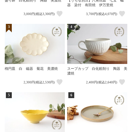
盛り鉢 白化粧削り 陶器 美濃焼
【うちる別注】八角焼皿 七宝 磁
器 染付 有田焼 伊万里焼
3,000円(税込3,300円)
3,700円(税込4,070円)
3
4
楕円皿 白 磁器 菊花 美濃焼
スープカップ 白化粧削り 陶器 美
濃焼
2,300円(税込2,530円)
2,400円(税込2,640円)
5
6