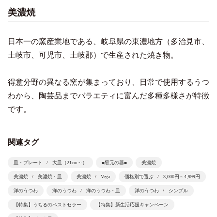
美濃焼
日本一の窯産業地である、岐阜県の東濃地方（多治見市、
土岐市、可児市、土岐郡）で生産された焼き物。
得意分野の異なる窯が集まっており、日常で使用するうつ
わから、陶芸品までバラエティに富んだ多種多様さが特徴
です。
関連タグ
皿・プレート
大皿（21cm～）
■窯元の器■
美濃焼
美濃焼
美濃焼・皿
美濃焼
Vega
価格別で選ぶ
3,000円～4,999円
洋のうつわ
洋のうつわ
洋のうつわ・皿
洋のうつわ
シンプル
【特集】うちるのベストセラー
【特集】新生活応援キャンペーン