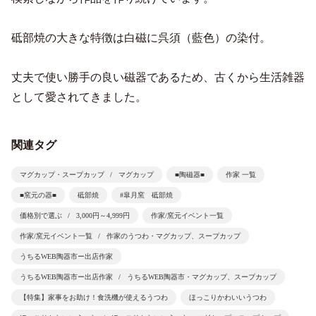
砥部焼の大きな特徴は白磁に呉須（藍色）の染付。
丈夫で使い勝手の良い磁器であるため、古くから生活雑器
として愛されてきました。
関連タグ
マグカップ・スープカップ
マグカップ
■陶磁器■
作家 一覧
■窯元の器■
砥部焼
#皐月窯 砥部焼
価格別で選ぶ
3,000円～4,999円
作家/窯元イベント一覧
作家/窯元イベント一覧
作家のうつわ・マグカップ、スープカップ
うちるWEB陶器市ー出店作家
うちるWEB陶器市ー出店作家
うちるWEB陶器市・マグカップ、スープカップ
【特集】家事をお助け！食洗機が使えるうつわ
ほっこりかわいいうつわ