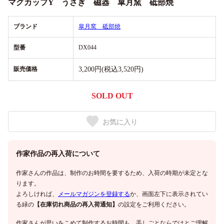
マグカップY うさぎ 磁器 皐月窯 砥部焼
ブランド
皐月窯 砥部焼
型番
DX044
販売価格
3,200円(税込3,520円)
SOLD OUT
お気に入り
作家作品の再入荷について
作家さんの作品は、制作のお時間を要するため、入荷の時期が未定とな
ります。
よろしければ、
メールマガジンを登録する
か、画面左下に表示されてい
る緑の
【在庫切れ商品の再入荷通知】
の設定をご利用ください。
作家さんが思いをこめて制作するお時間も、手しごとならではとご理解