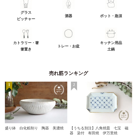
グラス
酒器
ポット・急須
ピッチャー
カトラリー・箸
キッチン用品
トレー・お盆
箸置き
土鍋
売れ筋ランキング
1
2
盛り鉢 白化粧削り 陶器 美濃焼
【うちる別注】八角焼皿 七宝 磁
器 染付 有田焼 伊万里焼