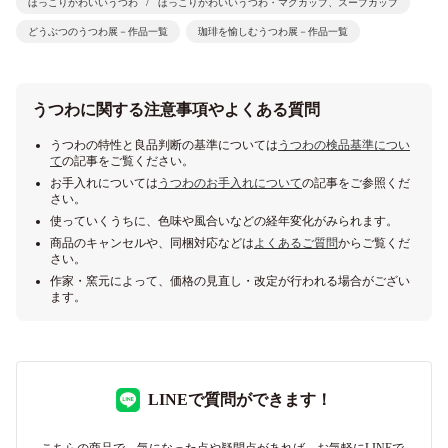
ほっこりかわいいうつわ
ほっこりかわいいうつわ・マグカップ、スープカップ
どうぶつのうつわ展－作品一覧
珈琲を愉しむうつわ展－作品一覧
うつわに関する注意事項やよくある質問
うつわの特性と良品判断の基準については
うつわの検品基準につい
て
の記事をご覧ください。
お手入れについては
うつわのお手入れについて
の記事をご参照くだ
さい。
使っていくうちに、色味や風合いなどの経年変化がみられます。
商品のキャンセルや、同梱対応などは
よくあるご質問
からご覧くだ
さい。
作家・窯元によって、価格の見直し・改定が行われる場合がござい
ます。
LINEで質問ができます！
こちらの商品で、気になった点や疑問点があれば、お気軽にLINEで