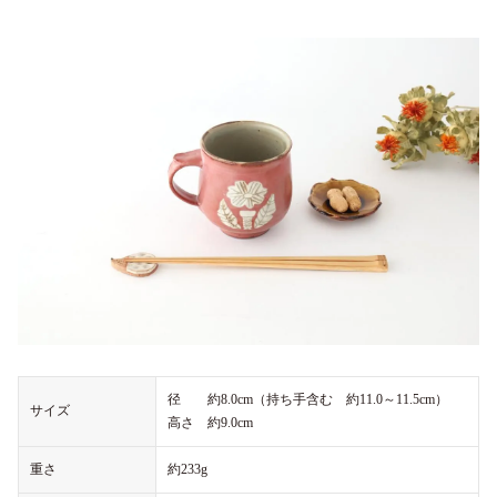
径 約8.0cm（持ち手含む 約11.0～11.5cm）
サイズ
高さ 約9.0cm
重さ
約233g