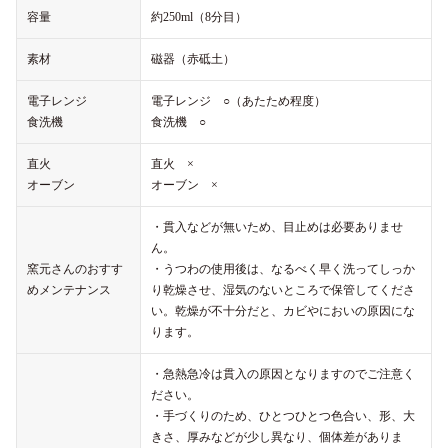
容量
約250ml（8分目）
素材
磁器（赤砥土）
電子レンジ
電子レンジ ○（あたため程度）
食洗機
食洗機 ○
直火
直火 ×
オーブン
オーブン ×
・貫入などが無いため、目止めは必要ありませ
ん。
窯元さんのおすす
・うつわの使用後は、なるべく早く洗ってしっか
めメンテナンス
り乾燥させ、湿気のないところで保管してくださ
い。乾燥が不十分だと、カビやにおいの原因にな
ります。
・急熱急冷は貫入の原因となりますのでご注意く
ださい。
・手づくりのため、ひとつひとつ色合い、形、大
きさ、厚みなどが少し異なり、個体差がありま