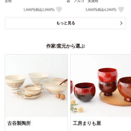
見焼
器 アルコ 美濃焼
1,900円(税込2,090円)
3,900円(税込4,290円)
もっと見る
作家/窯元から選ぶ
古谷製陶所
工房まりも屋