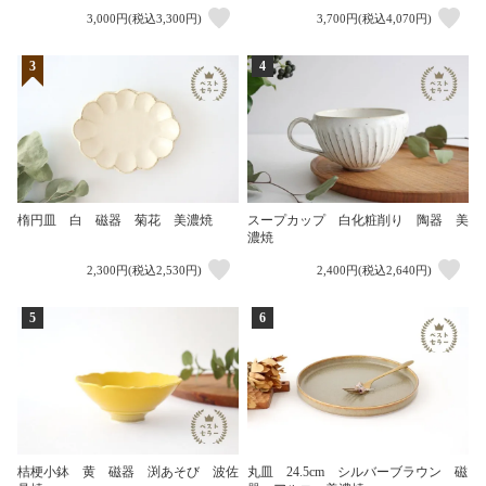
3,000円(税込3,300円)
3,700円(税込4,070円)
3
4
楕円皿 白 磁器 菊花 美濃焼
スープカップ 白化粧削り 陶器 美
濃焼
2,300円(税込2,530円)
2,400円(税込2,640円)
5
6
桔梗小鉢 黄 磁器 渕あそび 波佐
丸皿 24.5cm シルバーブラウン 磁