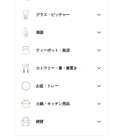
マグカップ
すべて
グラス・ピッチャー
スープカップ
すべて
酒器
すべて
ティーポット・急須
徳利（とっくり）
すべて
カトラリー・箸・箸置き
お猪口（おちょこ）
その他
すべて
お盆・トレー
カトラリー
すべて
土鍋・キッチン用品
箸
箸置き
すべて
雑貨
土鍋
すべて