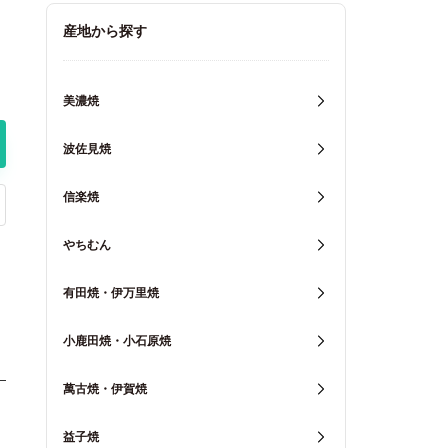
キッチン用品
産地から探す
重箱・弁当箱
美濃焼
波佐見焼
信楽焼
やちむん
有田焼・伊万里焼
小鹿田焼・小石原焼
萬古焼・伊賀焼
益子焼