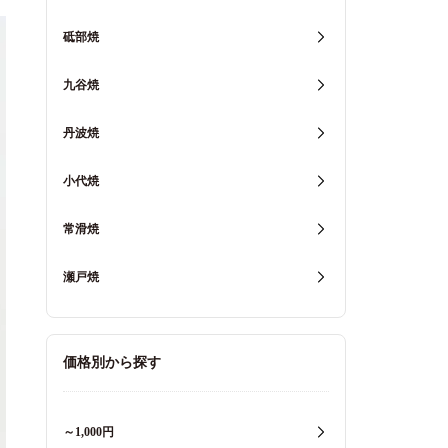
砥部焼
九谷焼
丹波焼
小代焼
常滑焼
瀬戸焼
価格別から探す
～1,000円