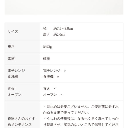
径 約7.5～8.0cm
サイズ
高さ 約2.0cm
重さ
約95g
素材
磁器
電子レンジ
電子レンジ ○
食洗機
食洗機 ○
直火
直火 ×
オーブン
オーブン ×
・目止めは必要ございません。ご使用前に必ず水
かぬるま湯で洗ってください。
作家さんのおすす
・うつわの使用後は、なるべく早く洗ってしっか
めメンテナンス
り乾燥させ、湿気のないところで保管してくださ