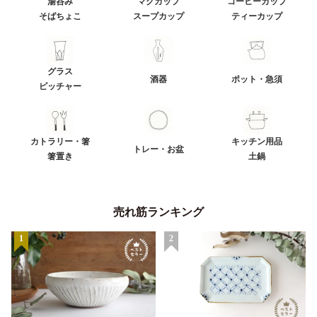
湯呑み
マグカップ
コーヒーカップ
そばちょこ
スープカップ
ティーカップ
グラス
酒器
ポット・急須
ピッチャー
カトラリー・箸
キッチン用品
トレー・お盆
箸置き
土鍋
売れ筋ランキング
1
2