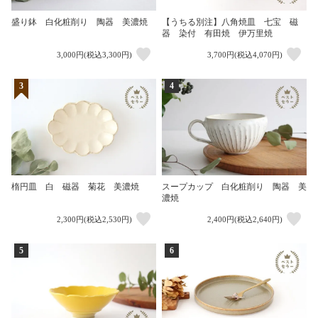
盛り鉢 白化粧削り 陶器 美濃焼
【うちる別注】八角焼皿 七宝 磁
器 染付 有田焼 伊万里焼
3,000円(税込3,300円)
3,700円(税込4,070円)
3
4
楕円皿 白 磁器 菊花 美濃焼
スープカップ 白化粧削り 陶器 美
濃焼
2,300円(税込2,530円)
2,400円(税込2,640円)
5
6