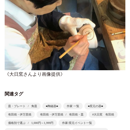
《大日窯さんより画像提供》
関連タグ
皿・プレート
角皿
■陶磁器■
作家 一覧
■窯元の器■
有田焼・伊万里焼
有田焼・伊万里焼
有田焼・皿
#大日窯 有田焼
価格別で選ぶ
1,000円～1,999円
作家/窯元イベント一覧