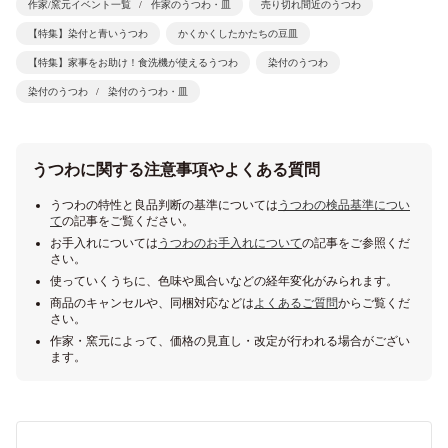
作家/窯元イベント一覧
作家のうつわ・皿
売り切れ間近のうつわ
【特集】染付と青いうつわ
かくかくしたかたちの豆皿
【特集】家事をお助け！食洗機が使えるうつわ
染付のうつわ
染付のうつわ
染付のうつわ・皿
うつわに関する注意事項やよくある質問
うつわの特性と良品判断の基準については
うつわの検品基準につい
て
の記事をご覧ください。
お手入れについては
うつわのお手入れについて
の記事をご参照くだ
さい。
使っていくうちに、色味や風合いなどの経年変化がみられます。
商品のキャンセルや、同梱対応などは
よくあるご質問
からご覧くだ
さい。
作家・窯元によって、価格の見直し・改定が行われる場合がござい
ます。