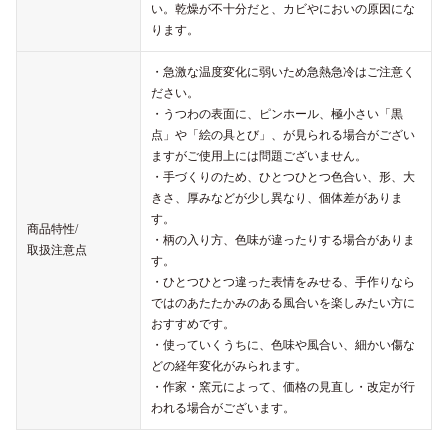
い。乾燥が不十分だと、カビやにおいの原因にな
ります。
・急激な温度変化に弱いため急熱急冷はご注意く
ださい。
・うつわの表面に、ピンホール、極小さい「黒
点」や「絵の具とび」、が見られる場合がござい
ますがご使用上には問題ございません。
・手づくりのため、ひとつひとつ色合い、形、大
きさ、厚みなどが少し異なり、個体差がありま
す。
商品特性/
・柄の入り方、色味が違ったりする場合がありま
取扱注意点
す。
・ひとつひとつ違った表情をみせる、手作りなら
ではのあたたかみのある風合いを楽しみたい方に
おすすめです。
・使っていくうちに、色味や風合い、細かい傷な
どの経年変化がみられます。
・作家・窯元によって、価格の見直し・改定が行
われる場合がございます。