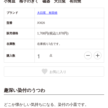
小角皿 格子のぎく 磁器 大日窯 有田焼
ブランド
大日窯 有田焼
型番
JO026
販売価格
1,700円(税込1,870円)
在庫数
在庫残り3点です。
点
購入数
お気に入り
趣深い染付のうつわ
どこか懐かしい気持ちになる、染付の小皿です。