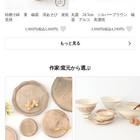
桔梗小鉢 黄 磁器 渕あそび 波佐
丸皿 24.5cm シルバーブラウン 磁
見焼
器 アルコ 美濃焼
1,900円(税込2,090円)
3,900円(税込4,290円)
もっと見る
作家/窯元から選ぶ