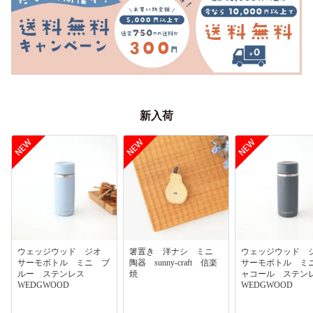
新入荷
ウェッジウッド ジオ
箸置き 洋ナシ ミニ
ウェッジウッド
サーモボトル ミニ ブ
陶器 sunny-craft 信楽
サーモボトル ミ
ルー ステンレス
焼
ャコール ステ
WEDGWOOD
WEDGWOOD