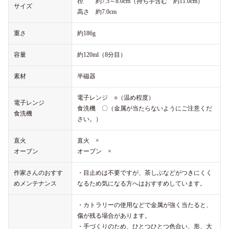
径 約7.5～8.0cm（持ち手含む 約11.0cm）
サイズ
高さ 約7.0cm
重さ
約186g
容量
約120ml（8分目）
素材
半磁器
電子レンジ ○（温め程度）
電子レンジ
食洗機 〇（金属が当たらないようにご注意くだ
食洗機
さい。）
直火
直火 ×
オーブン
オーブン ×
作家さんのおすす
・目止めは不要ですが、茶しぶなどがつきにくく
めメンテナンス
なるため気になる方へはおすすめしています。
・カトラリーの使用などで金属が強く当たると、
傷が残る場合があります。
・手づくりのため、ひとつひとつ色合い、形、大