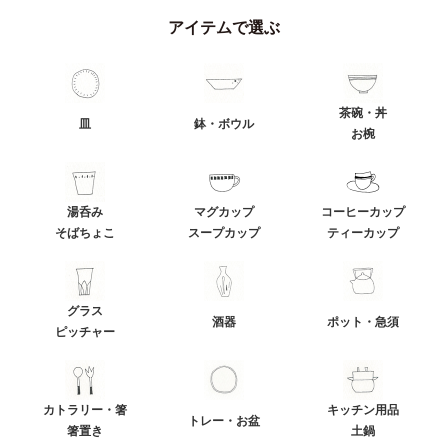
アイテムで選ぶ
茶碗・丼
皿
鉢・ボウル
お椀
湯呑み
マグカップ
コーヒーカップ
そばちょこ
スープカップ
ティーカップ
グラス
酒器
ポット・急須
ピッチャー
カトラリー・箸
キッチン用品
トレー・お盆
箸置き
土鍋