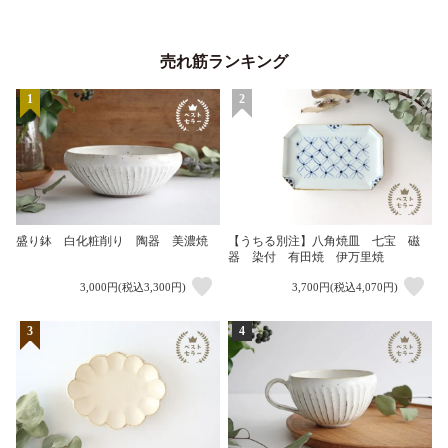
売れ筋ランキング
1
2
盛り鉢 白化粧削り 陶器 美濃焼
【うちる別注】八角焼皿 七宝 磁
器 染付 有田焼 伊万里焼
3,000円(税込3,300円)
3,700円(税込4,070円)
3
4