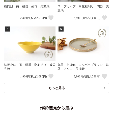
楕円皿 白 磁器 菊花 美濃焼
スープカップ 白化粧削り 陶器 美
濃焼
2,300円(税込2,530円)
2,400円(税込2,640円)
5
6
桔梗小鉢 黄 磁器 渕あそび 波佐
丸皿 24.5cm シルバーブラウン 磁
見焼
器 アルコ 美濃焼
1,900円(税込2,090円)
3,900円(税込4,290円)
もっと見る
作家/窯元から選ぶ