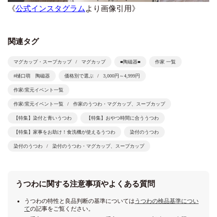
《
公式インスタグラム
より画像引用》
関連タグ
マグカップ・スープカップ
マグカップ
■陶磁器■
作家 一覧
#樋口萌 陶磁器
価格別で選ぶ
3,000円～4,999円
作家/窯元イベント一覧
作家/窯元イベント一覧
作家のうつわ・マグカップ、スープカップ
【特集】染付と青いうつわ
【特集】おやつ時間に合ううつわ
【特集】家事をお助け！食洗機が使えるうつわ
染付のうつわ
染付のうつわ
染付のうつわ・マグカップ、スープカップ
うつわに関する注意事項やよくある質問
うつわの特性と良品判断の基準については
うつわの検品基準につい
て
の記事をご覧ください。