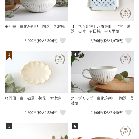
盛り鉢 白化粧削り 陶器 美濃焼
【うちる別注】八角焼皿 七宝 磁
器 染付 有田焼 伊万里焼
3,000円(税込3,300円)
3,700円(税込4,070円)
3
4
楕円皿 白 磁器 菊花 美濃焼
スープカップ 白化粧削り 陶器 美
濃焼
2,300円(税込2,530円)
2,400円(税込2,640円)
5
6