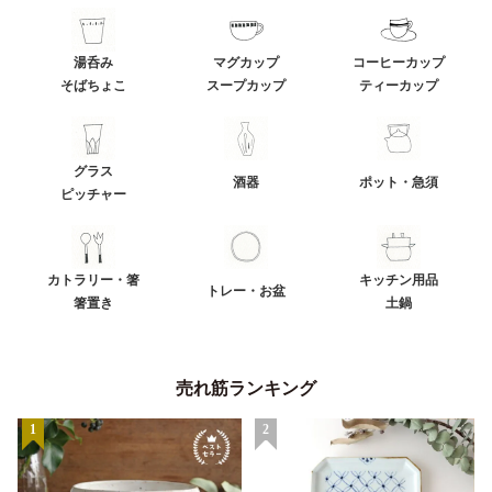
湯呑み
マグカップ
コーヒーカップ
そばちょこ
スープカップ
ティーカップ
グラス
酒器
ポット・急須
ピッチャー
カトラリー・箸
キッチン用品
トレー・お盆
箸置き
土鍋
売れ筋ランキング
1
2