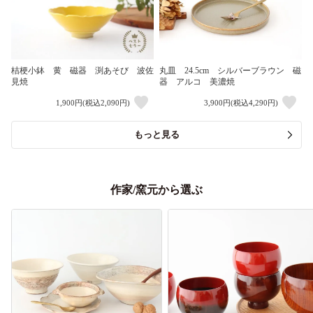
桔梗小鉢 黄 磁器 渕あそび 波佐
丸皿 24.5cm シルバーブラウン 磁
見焼
器 アルコ 美濃焼
1,900円(税込2,090円)
3,900円(税込4,290円)
もっと見る
作家/窯元から選ぶ