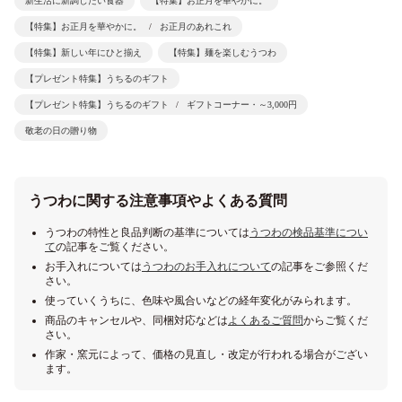
新生活に新調したい食器
【特集】お正月を華やかに。
【特集】お正月を華やかに。
お正月のあれこれ
【特集】新しい年にひと揃え
【特集】麺を楽しむうつわ
【プレゼント特集】うちるのギフト
【プレゼント特集】うちるのギフト
ギフトコーナー・～3,000円
敬老の日の贈り物
うつわに関する注意事項やよくある質問
うつわの特性と良品判断の基準については
うつわの検品基準につい
て
の記事をご覧ください。
お手入れについては
うつわのお手入れについて
の記事をご参照くだ
さい。
使っていくうちに、色味や風合いなどの経年変化がみられます。
商品のキャンセルや、同梱対応などは
よくあるご質問
からご覧くだ
さい。
作家・窯元によって、価格の見直し・改定が行われる場合がござい
ます。