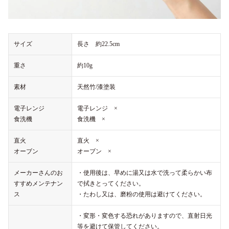
サイズ
長さ 約22.5cm
重さ
約10g
素材
天然竹/漆塗装
電子レンジ
電子レンジ ×
食洗機
食洗機 ×
直火
直火 ×
オーブン
オーブン ×
メーカーさんのお
・使用後は、早めに湯又は水で洗って柔らかい布
すすめメンテナン
で拭きとってください。
ス
・たわし又は、磨粉の使用は避けてください。
・変形・変色する恐れがありますので、直射日光
等を避けて保管してください。