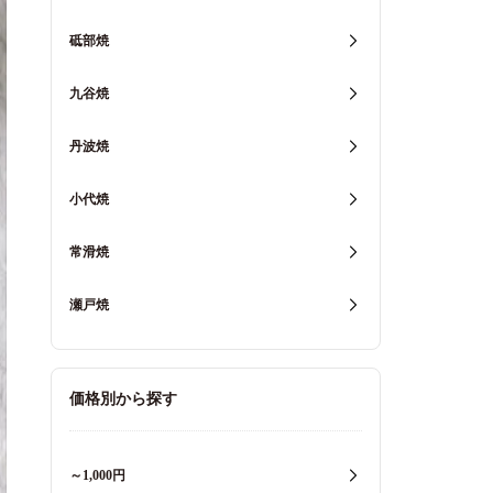
砥部焼
九谷焼
丹波焼
小代焼
常滑焼
瀬戸焼
価格別から探す
～1,000円