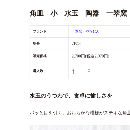
角皿 小 水玉 陶器 一翠窯
ブランド
一翠窯 やちむん
型番
uT014
販売価格
2,700円(税込2,970円)
点
購入数
水玉のうつわで、食卓に愉しさを
パッと目を引く、おおらかな模様がステキな角