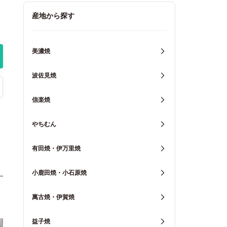
キッチン用品
産地から探す
重箱・弁当箱
美濃焼
波佐見焼
信楽焼
やちむん
有田焼・伊万里焼
小鹿田焼・小石原焼
萬古焼・伊賀焼
益子焼