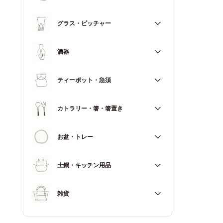
マグカップ
すべて
グラス・ピッチャー
スープカップ
すべて
酒器
すべて
ティーポット・急須
徳利（とっくり）
すべて
カトラリー・箸・箸置き
お猪口（おちょこ）
その他
すべて
お盆・トレー
カトラリー
すべて
土鍋・キッチン用品
箸
箸置き
すべて
雑貨
土鍋
すべて