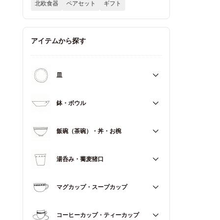
北欧食器
ペアセット
ギフト
アイテムから探す
皿
すべて
鉢・ボウル
大皿（21cm～）
すべて
飯碗（茶碗）・丼・お椀
取皿・中皿（15～20cm）
大鉢（18cm～）
豆皿・小皿（～14cm）
すべて
湯呑み・蕎麦猪口
中鉢（13～17cm）
角皿
飯碗（茶碗）
小鉢（～12cm）
すべて
マグカップ・スープカップ
丼（どんぶり）
蓋もの
湯呑み
お椀
すべて
コーヒーカップ・ティーカップ
蕎麦猪口（そばちょこ）