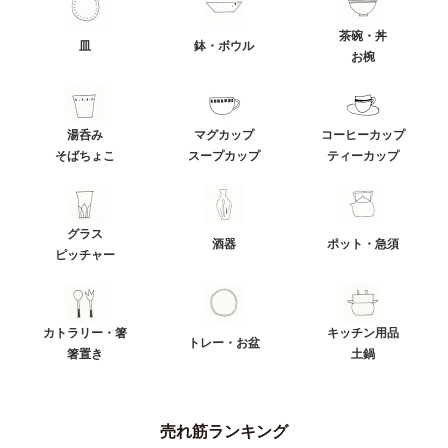
茶碗・丼
皿
鉢・ボウル
お椀
湯呑み
マグカップ
コーヒーカップ
そばちょこ
スープカップ
ティーカップ
グラス
酒器
ポット・急須
ピッチャー
カトラリー・箸
キッチン用品
トレー・お盆
箸置き
土鍋
売れ筋ランキング