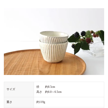
径 約8.5cm
サイズ
高さ 約6.0～6.5cm
重さ
約119g