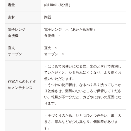
容量
約110ml（8分目）
素材
陶器
電子レンジ
電子レンジ △（あたため程度）
食洗機
食洗機 ×
直火
直火 ×
オーブン
オーブン ×
・はじめてお使いになる際、米のとぎ汁で煮沸し
ていただくと、シミ汚れにくくなり、より長くお
使いいただけます。
作家さんのおすす
・うつわの使用後は、なるべく早く洗ってしっか
めメンテナンス
り乾燥させ、湿気のないところで保管してくださ
い。乾燥が不十分だと、カビやにおいの原因にな
ります。
・手づくりのため、ひとつひとつ色合い、形、大
きさ、厚みなどが少し異なり、個体差がありま
す。