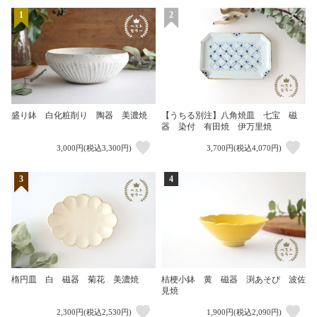
1
2
盛り鉢 白化粧削り 陶器 美濃焼
【うちる別注】八角焼皿 七宝 磁
器 染付 有田焼 伊万里焼
3,000円(税込3,300円)
3,700円(税込4,070円)
3
4
楕円皿 白 磁器 菊花 美濃焼
桔梗小鉢 黄 磁器 渕あそび 波佐
見焼
2,300円(税込2,530円)
1,900円(税込2,090円)