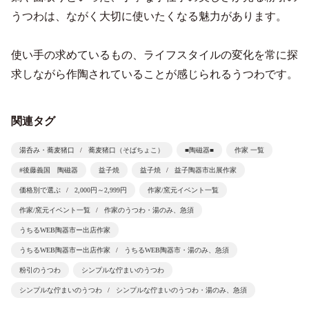
うつわは、ながく大切に使いたくなる魅力があります。
使い手の求めているもの、ライフスタイルの変化を常に探
求しながら作陶されていることが感じられるうつわです。
関連タグ
湯呑み・蕎麦猪口
蕎麦猪口（そばちょこ）
■陶磁器■
作家 一覧
#後藤義国 陶磁器
益子焼
益子焼
益子陶器市出展作家
価格別で選ぶ
2,000円～2,999円
作家/窯元イベント一覧
作家/窯元イベント一覧
作家のうつわ・湯のみ、急須
うちるWEB陶器市ー出店作家
うちるWEB陶器市ー出店作家
うちるWEB陶器市・湯のみ、急須
粉引のうつわ
シンプルな佇まいのうつわ
シンプルな佇まいのうつわ
シンプルな佇まいのうつわ・湯のみ、急須