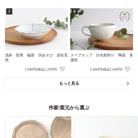
5
6
浅鉢 筋青 磁器 渕あそび 波佐見
スープカップ 白化粧削り 陶器 美
焼
濃焼
2,000円(税込2,200円)
2,400円(税込2,640円)
もっと見る
作家/窯元から選ぶ