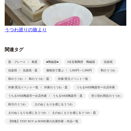
うつわ巡りの旅より
関連タグ
皿・プレート
角皿
■陶磁器■
#古谷製陶所 陶磁器
信楽焼
信楽焼
信楽焼・皿
価格別で選ぶ
1,000円～1,999円
和のうつわ
和のうつわ
和のうつわ・皿
作家/窯元イベント一覧
作家/窯元イベント一覧
作家のうつわ・皿
うちるWEB陶器市ー出店作家
うちるWEB陶器市ー出店作家
うちるWEB陶器市・皿
売り切れ間近のうつわ
粉引のうつわ
土のぬくもりを感じるうつわ
土のぬくもりを感じるうつわ
土のぬくもりを感じるうつわ・皿
【特集】STAY BUY at HOME展の出展作家－作品一覧