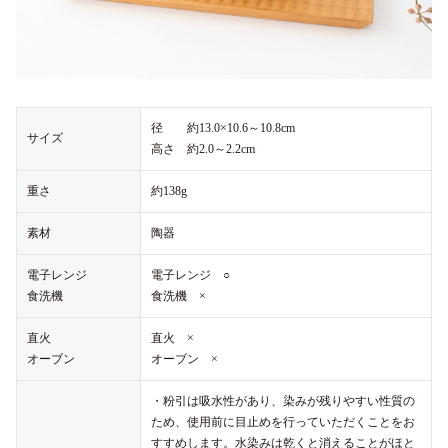
径 約13.0×10.6～10.8cm
サイズ
高さ 約2.0～2.2cm
重さ
約138g
素材
陶器
電子レンジ
電子レンジ ○
食洗機
食洗機 ×
直火
直火 ×
オーブン
オーブン ×
・粉引は吸水性があり、染みが残りやすい性質の
ため、使用前に目止めを行っていただくことをお
すすめします。水染みは乾くと消えることがほと