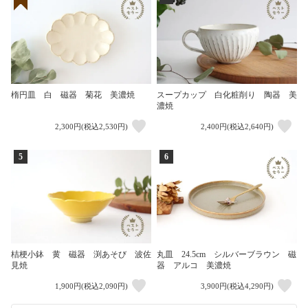
楕円皿 白 磁器 菊花 美濃焼
スープカップ 白化粧削り 陶器 美
濃焼
2,300円(税込2,530円)
2,400円(税込2,640円)
5
6
桔梗小鉢 黄 磁器 渕あそび 波佐
丸皿 24.5cm シルバーブラウン 磁
見焼
器 アルコ 美濃焼
1,900円(税込2,090円)
3,900円(税込4,290円)