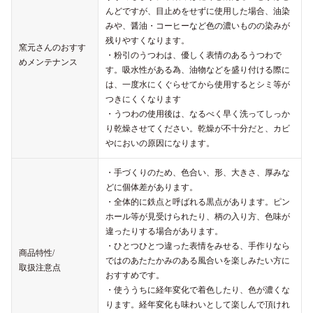
んどですが、目止めをせずに使用した場合、油染
みや、醤油・コーヒーなど色の濃いものの染みが
残りやすくなります。
窯元さんのおすす
・粉引のうつわは、優しく表情のあるうつわで
めメンテナンス
す。吸水性がある為、油物などを盛り付ける際に
は、一度水にくぐらせてから使用するとシミ等が
つきにくくなります
・うつわの使用後は、なるべく早く洗ってしっか
り乾燥させてください。乾燥が不十分だと、カビ
やにおいの原因になります。
・手づくりのため、色合い、形、大きさ、厚みな
どに個体差があります。
・全体的に鉄点と呼ばれる黒点があります。ピン
ホール等が見受けられたり、柄の入り方、色味が
違ったりする場合があります。
・ひとつひとつ違った表情をみせる、手作りなら
商品特性/
ではのあたたかみのある風合いを楽しみたい方に
取扱注意点
おすすめです。
・使ううちに経年変化で着色したり、色が濃くな
ります。経年変化も味わいとして楽しんで頂けれ