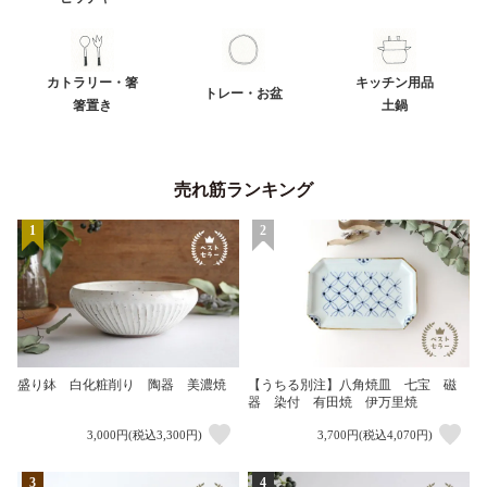
カトラリー・箸
キッチン用品
トレー・お盆
箸置き
土鍋
売れ筋ランキング
1
2
盛り鉢 白化粧削り 陶器 美濃焼
【うちる別注】八角焼皿 七宝 磁
器 染付 有田焼 伊万里焼
3,000円(税込3,300円)
3,700円(税込4,070円)
3
4