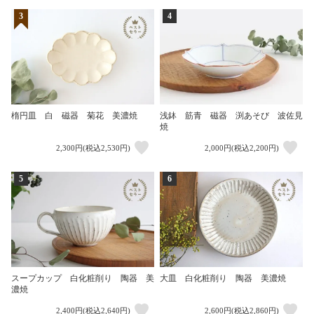
3
4
浅鉢 筋青 磁器 渕あそび 波佐見
楕円皿 白 磁器 菊花 美濃焼
焼
2,300円(税込2,530円)
2,000円(税込2,200円)
5
6
スープカップ 白化粧削り 陶器 美
大皿 白化粧削り 陶器 美濃焼
濃焼
2,400円(税込2,640円)
2,600円(税込2,860円)