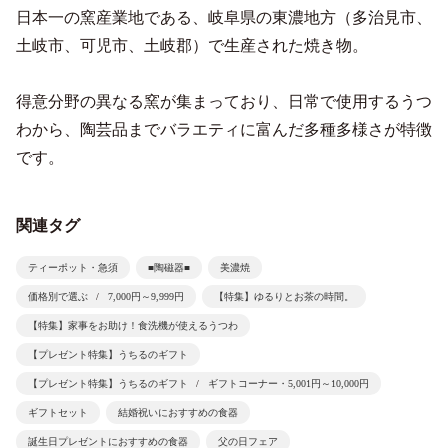
日本一の窯産業地である、岐阜県の東濃地方（多治見市、
土岐市、可児市、土岐郡）で生産された焼き物。
得意分野の異なる窯が集まっており、日常で使用するうつ
わから、陶芸品までバラエティに富んだ多種多様さが特徴
です。
関連タグ
ティーポット・急須
■陶磁器■
美濃焼
価格別で選ぶ
7,000円～9,999円
【特集】ゆるりとお茶の時間。
【特集】家事をお助け！食洗機が使えるうつわ
【プレゼント特集】うちるのギフト
【プレゼント特集】うちるのギフト
ギフトコーナー・5,001円～10,000円
ギフトセット
結婚祝いにおすすめの食器
誕生日プレゼントにおすすめの食器
父の日フェア