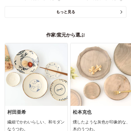
もっと見る
作家/窯元から選ぶ
村田亜希
松本克也
繊細でかわいらしい、和モダン
燻したような灰色が印象的な、
なうつわ。
木のうつわ。