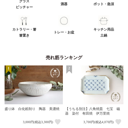
グラス
酒器
ポット・急須
ピッチャー
カトラリー・箸
キッチン用品
トレー・お盆
箸置き
土鍋
売れ筋ランキング
1
2
盛り鉢 白化粧削り 陶器 美濃焼
【うちる別注】八角焼皿 七宝 磁
器 染付 有田焼 伊万里焼
3,000円(税込3,300円)
3,700円(税込4,070円)