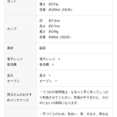
ポット
重さ 約313g
容量 約260ml（8分目）
径 約7.0cm
高さ 約5.5cm
カップ
重さ 約109g
容量 約80ml（8分目）
素材
磁器
電子レンジ
電子レンジ ○
食洗機
食洗機 ○
直火
直火 ×
オーブン
オーブン ×
・うつわの使用後は、なるべく早く洗ってしっか
窯元さんのおすす
り乾燥させてください。乾燥が不十分だと、カビ
めメンテナンス
やにおいの原因になります。
・手づくりのため、色合い、形、大きさ、厚みな