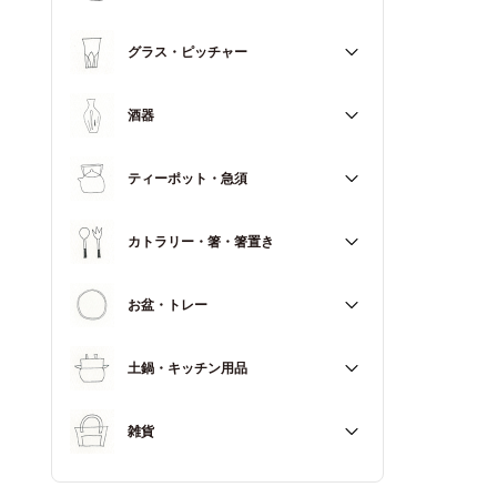
マグカップ
すべて
グラス・ピッチャー
スープカップ
すべて
酒器
すべて
ティーポット・急須
徳利（とっくり）
すべて
カトラリー・箸・箸置き
お猪口（おちょこ）
その他
すべて
お盆・トレー
カトラリー
すべて
土鍋・キッチン用品
箸
箸置き
すべて
雑貨
土鍋
すべて