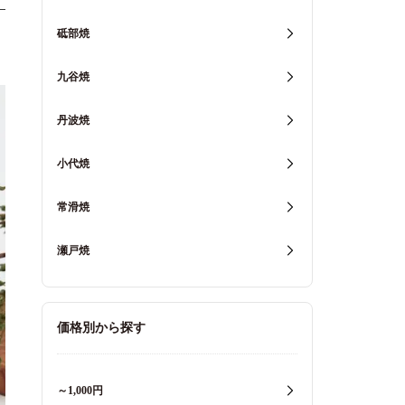
砥部焼
九谷焼
丹波焼
小代焼
常滑焼
瀬戸焼
価格別から探す
～1,000円