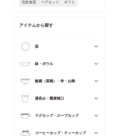
北欧食器
ペアセット
ギフト
アイテムから探す
皿
すべて
鉢・ボウル
大皿（21cm～）
すべて
飯碗（茶碗）・丼・お椀
取皿・中皿（15～20cm）
大鉢（18cm～）
豆皿・小皿（～14cm）
すべて
湯呑み・蕎麦猪口
中鉢（13～17cm）
角皿
飯碗（茶碗）
小鉢（～12cm）
すべて
マグカップ・スープカップ
丼（どんぶり）
蓋もの
湯呑み
お椀
すべて
コーヒーカップ・ティーカップ
蕎麦猪口（そばちょこ）