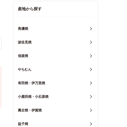
キッチン用品
産地から探す
重箱・弁当箱
美濃焼
波佐見焼
信楽焼
やちむん
有田焼・伊万里焼
小鹿田焼・小石原焼
萬古焼・伊賀焼
益子焼