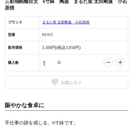
三彩飛鉋櫛目文 6寸鉢 陶器 まるた窯 太田剛速 小石
原焼
ブランド
まるた窯 太田剛速 小石原焼
型番
HU025
販売価格
3,500円(税込3,850円)
点
購入数
お気に入り
賑やかな食卓に
手仕事の跡を感じる、6寸鉢です。