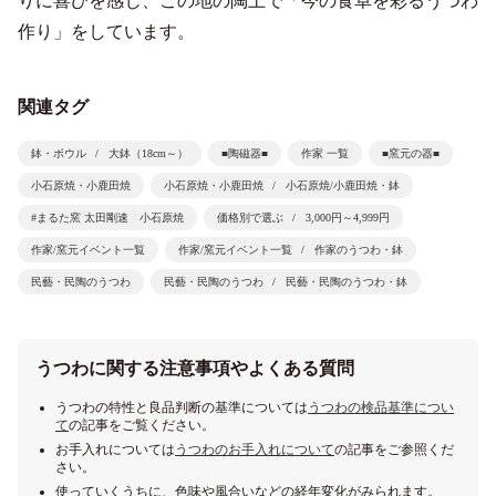
りに喜びを感じ、この地の陶土で「今の食卓を彩るうつわ
作り」をしています。
関連タグ
鉢・ボウル
大鉢（18cm～）
■陶磁器■
作家 一覧
■窯元の器■
小石原焼・小鹿田焼
小石原焼・小鹿田焼
小石原焼/小鹿田焼・鉢
#まるた窯 太田剛速 小石原焼
価格別で選ぶ
3,000円～4,999円
作家/窯元イベント一覧
作家/窯元イベント一覧
作家のうつわ・鉢
民藝・民陶のうつわ
民藝・民陶のうつわ
民藝・民陶のうつわ・鉢
うつわに関する注意事項やよくある質問
うつわの特性と良品判断の基準については
うつわの検品基準につい
て
の記事をご覧ください。
お手入れについては
うつわのお手入れについて
の記事をご参照くだ
さい。
使っていくうちに、色味や風合いなどの経年変化がみられます。