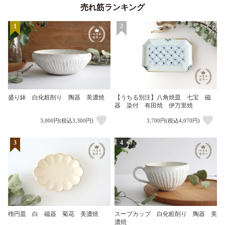
売れ筋ランキング
1
2
盛り鉢 白化粧削り 陶器 美濃焼
【うちる別注】八角焼皿 七宝 磁
器 染付 有田焼 伊万里焼
3,000円(税込3,300円)
3,700円(税込4,070円)
3
4
楕円皿 白 磁器 菊花 美濃焼
スープカップ 白化粧削り 陶器 美
濃焼