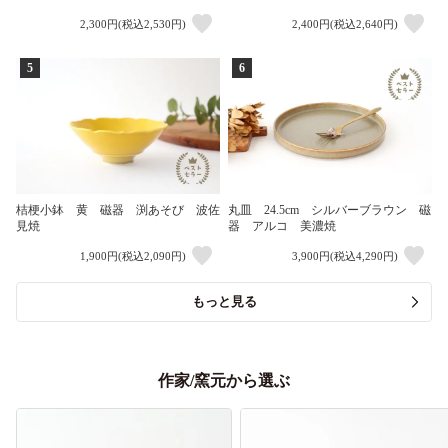
2,300円(税込2,530円)
2,400円(税込2,640円)
5
6
桔梗小鉢 黄 磁器 渕あそび 波佐
丸皿 24.5cm シルバーブラウン 磁
見焼
器 アルコ 美濃焼
1,900円(税込2,090円)
3,900円(税込4,290円)
もっと見る
作家/窯元から選ぶ