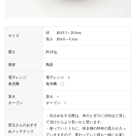
径 約19.5～20.0cm
サイズ
高さ 約4.0～4.5cm
重さ
約343g
素材
陶器
電子レンジ
電子レンジ ○
食洗機
食洗機 〇
直火
直火 ×
オーブン
オーブン ×
・目止めをする際は、米のとぎ汁に20分ほど浸し
て頂けたらより良いかと思います。
窯元さんのおすす
・使っていくうちに、焼き物の特有の貫入が入っ
めメンテナンス
ていきますので、変わっていく様も一緒にお楽し