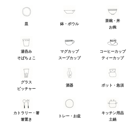
茶碗・丼
皿
鉢・ボウル
お椀
湯呑み
マグカップ
コーヒーカップ
そばちょこ
スープカップ
ティーカップ
グラス
酒器
ポット・急須
ピッチャー
カトラリー・箸
キッチン用品
トレー・お盆
箸置き
土鍋