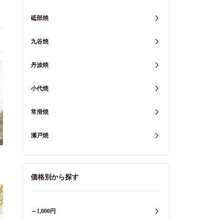
砥部焼
九谷焼
丹波焼
小代焼
常滑焼
瀬戸焼
価格別から探す
～1,000円