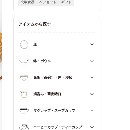
北欧食器
ペアセット
ギフト
アイテムから探す
皿
すべて
鉢・ボウル
大皿（21cm～）
すべて
飯碗（茶碗）・丼・お椀
取皿・中皿（15～20cm）
大鉢（18cm～）
豆皿・小皿（～14cm）
すべて
湯呑み・蕎麦猪口
中鉢（13～17cm）
角皿
飯碗（茶碗）
小鉢（～12cm）
すべて
マグカップ・スープカップ
丼（どんぶり）
蓋もの
湯呑み
お椀
すべて
コーヒーカップ・ティーカップ
蕎麦猪口（そばちょこ）