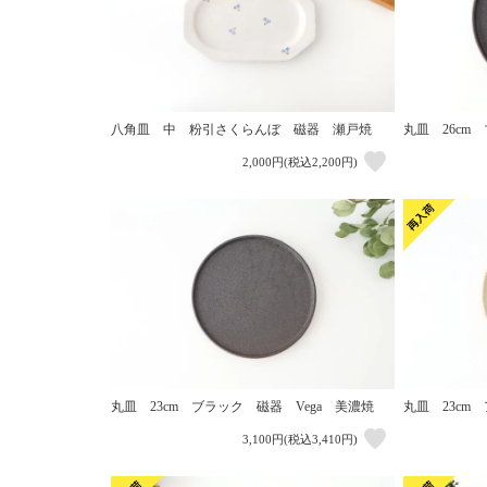
八角皿 中 粉引さくらんぼ 磁器 瀬戸焼
丸皿 26cm
2,000円(税込2,200円)
丸皿 23cm ブラック 磁器 Vega 美濃焼
丸皿 23cm
3,100円(税込3,410円)