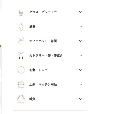
マグカップ
すべて
グラス・ピッチャー
スープカップ
すべて
酒器
すべて
ティーポット・急須
徳利（とっくり）
すべて
カトラリー・箸・箸置き
お猪口（おちょこ）
その他
すべて
お盆・トレー
カトラリー
すべて
土鍋・キッチン用品
箸
箸置き
すべて
雑貨
土鍋
すべて