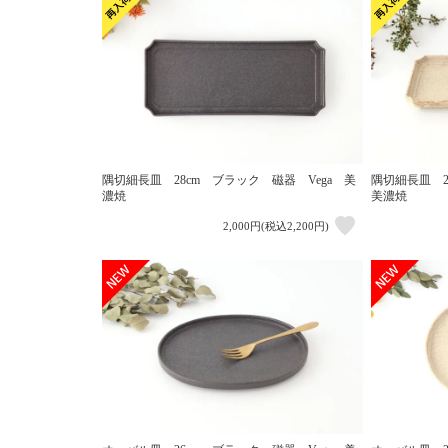
隅切細長皿 28cm ブラック 磁器 Vega 美
隅切細長皿 2
濃焼
美濃焼
2,000円(税込2,200円)