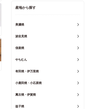
キッチン用品
産地から探す
重箱・弁当箱
美濃焼
波佐見焼
信楽焼
やちむん
有田焼・伊万里焼
小鹿田焼・小石原焼
萬古焼・伊賀焼
益子焼