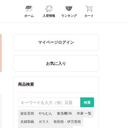
ホーム
入荷情報
ランキング
カート
マイページログイン
お気に入り
商品検索
波佐見焼
やちむん
食洗機OK
作家 一覧
夫婦茶碗
ガラス
有田焼・伊万里焼