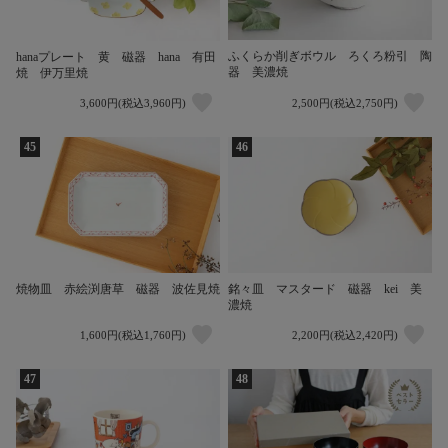
ふくらか削ぎボウル ろくろ粉引 陶
hanaプレート 黄 磁器 hana 有田
器 美濃焼
焼 伊万里焼
3,600円(税込3,960円)
2,500円(税込2,750円)
45
46
焼物皿 赤絵渕唐草 磁器 波佐見焼
銘々皿 マスタード 磁器 kei 美
濃焼
1,600円(税込1,760円)
2,200円(税込2,420円)
47
48