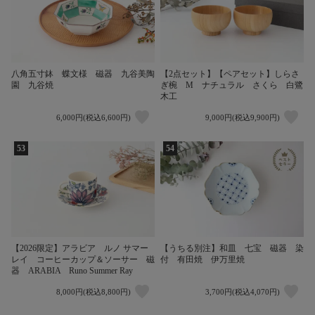
八角五寸鉢 蝶文様 磁器 九谷美陶
【2点セット】【ペアセット】しらさ
園 九谷焼
ぎ椀 M ナチュラル さくら 白鷺
木工
6,000円(税込6,600円)
9,000円(税込9,900円)
53
54
【2026限定】アラビア ルノ サマー
【うちる別注】和皿 七宝 磁器 染
レイ コーヒーカップ＆ソーサー 磁
付 有田焼 伊万里焼
器 ARABIA Runo Summer Ray
8,000円(税込8,800円)
3,700円(税込4,070円)