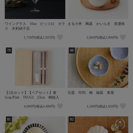
ワイングラス 10oz ピッコロ ガラ
まる小丼 陶器 かいらぎ 美濃焼
ス 木村硝子店
1,750円(税込1,925円)
2,600円(税込2,860円)
79
80
豆皿 印判 梅 磁器 東屋
【2点セット】【ペアセット】箸
Gray/Pink TSUGI 23cm 桐箱入
4,000円(税込4,400円)
1,500円(税込1,650円)
81
82