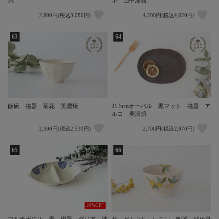
焼
キ 山中漆器
2,800円(税込3,080円)
4,200円(税込4,620円)
63
64
飯碗 磁器 菊花 美濃焼
21.5cmオーバル 黒マット 磁器 ア
ルコ 美濃焼
2,300円(税込2,530円)
2,700円(税込2,970円)
65
66
20%OFF