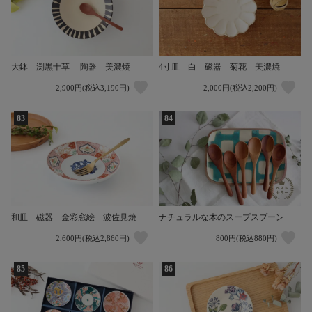
大鉢 渕黒十草 陶器 美濃焼
4寸皿 白 磁器 菊花 美濃焼
2,900円(税込3,190円)
2,000円(税込2,200円)
83
84
和皿 磁器 金彩窓絵 波佐見焼
ナチュラルな木のスープスプーン
2,600円(税込2,860円)
800円(税込880円)
85
86