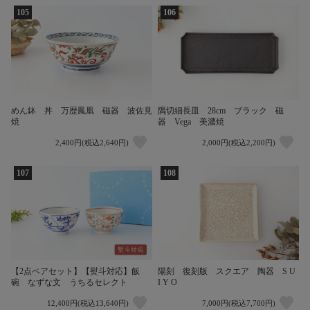
105
106
めん鉢 丼 万歴鳳凰 磁器 波佐見
隅切細長皿 28cm ブラック 磁
焼
器 Vega 美濃焼
2,400円(税込2,640円)
2,000円(税込2,200円)
107
108
【2点ペアセット】【熨斗対応】飯
陽刻 復刻版 スクエア 陶器 S U
碗 なずな文 うちるセレクト
I Y O
12,400円(税込13,640円)
7,000円(税込7,700円)