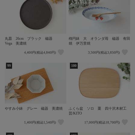
楕円鉢 大 オランダ苺 磁器 有田
丸皿 26cm ブラック 磁器
焼 伊万里焼
Vega 美濃焼
4,400円(税込4,840円)
3,500円(税込3,850円)
99
100
やすみ小鉢 グレー 磁器 美濃焼
ふくら盆 ソロ 栗 四十沢木材工
芸/KITO
1,400円(税込1,540円)
17,000円(税込18,700円)