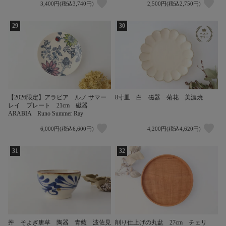
3,400円(税込3,740円)
2,500円(税込2,750円)
29
30
【2026限定】アラビア ルノ サマー
8寸皿 白 磁器 菊花 美濃焼
レイ プレート 21cm 磁器
ARABIA Runo Summer Ray
6,000円(税込6,600円)
4,200円(税込4,620円)
31
32
丼 そよぎ唐草 陶器 青藍 波佐見
削り仕上げの丸盆 27cm チェリ