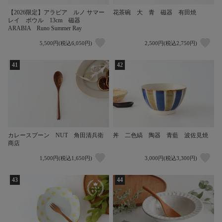
【2026限定】アラビア ルノ サマー
花茶碗 大 青 磁器 有田焼
レイ ボウル 13cm 磁器
ARABIA Runo Summer Ray
5,500円(税込6,050円)
2,500円(税込2,750円)
41
42
カレースプーン NUT 角田清兵衛
丼 二色縞 陶器 青藍 波佐見焼
商店
1,500円(税込1,650円)
3,000円(税込3,300円)
43
44