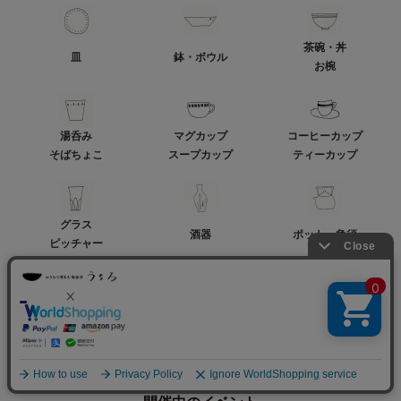
茶碗・丼
皿
鉢・ボウル
お椀
湯呑み
マグカップ
コーヒーカップ
そばちょこ
スープカップ
ティーカップ
グラス
酒器
ポット・急須
ピッチャー
カトラリー・箸
キッチン用品
トレー・お盆
箸置き
土鍋