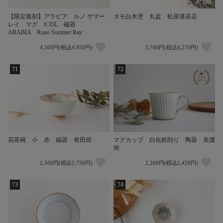
【限定復刻】アラビア ルノ サマー
タモ白木塗 丸盆 松屋漆器店
レイ マグ 0.35L 磁器
ARABIA Runo Summer Ray
4,500円(税込4,950円)
5,700円(税込6,270円)
71
72
花茶碗 小 赤 磁器 有田焼
マグカップ 白化粧削り 陶器 美濃
焼
2,500円(税込2,750円)
2,200円(税込2,420円)
73
74