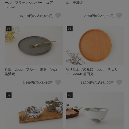
ール ブラックシルバー ゴア
ん 美濃焼
Cutipol
15,300円(税込16,830円)
2,500円(税込2,750円)
37
38
丸皿 23cm ブルー 磁器 Vega
削り仕上げの丸盆 30cm チェリ
美濃焼
ー ki-to-te 前田充
3,100円(税込3,410円)
14,700円(税込16,170円)
39
40