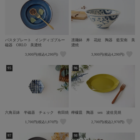
パスタプレート インディゴブルー
凛麺鉢 丼 花紋 陶器 藍安南 美
磁器 ORLO 美濃焼
濃焼
3,900円(税込4,290円)
3,900円(税込4,290円)
95
96
六角豆鉢 半磁器 チェック 有田焼
檸檬皿 陶器 sen 波佐見焼
1,700円(税込1,870円)
2,700円(税込2,970円)
97
98