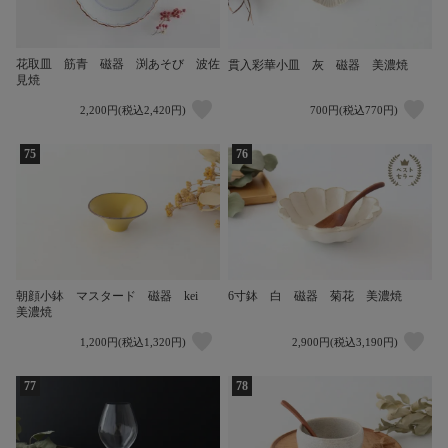
花取皿 筋青 磁器 渕あそび 波佐
貫入彩華小皿 灰 磁器 美濃焼
見焼
2,200円(税込2,420円)
700円(税込770円)
75
76
朝顔小鉢 マスタード 磁器 kei
6寸鉢 白 磁器 菊花 美濃焼
美濃焼
1,200円(税込1,320円)
2,900円(税込3,190円)
77
78