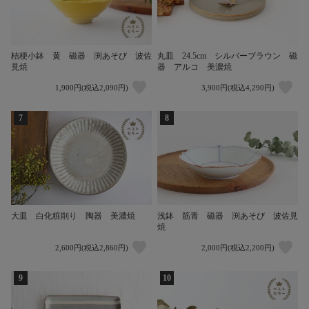
桔梗小鉢 黄 磁器 渕あそび 波佐
丸皿 24.5cm シルバーブラウン 磁
見焼
器 アルコ 美濃焼
1,900円(税込2,090円)
3,900円(税込4,290円)
7
8
浅鉢 筋青 磁器 渕あそび 波佐見
大皿 白化粧削り 陶器 美濃焼
焼
2,600円(税込2,860円)
2,000円(税込2,200円)
9
10