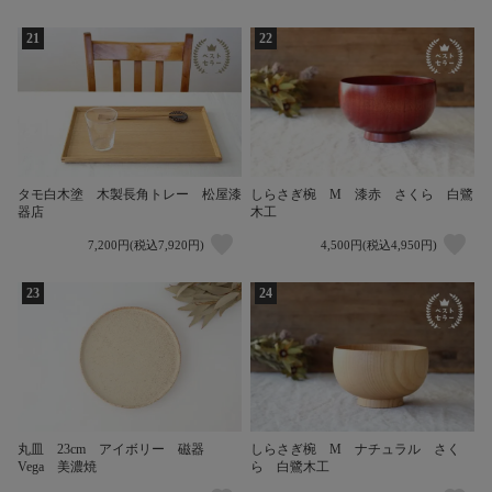
21
22
タモ白木塗 木製長角トレー 松屋漆
しらさぎ椀 M 漆赤 さくら 白鷺
器店
木工
7,200円(税込7,920円)
4,500円(税込4,950円)
23
24
丸皿 23cm アイボリー 磁器
しらさぎ椀 M ナチュラル さく
Vega 美濃焼
ら 白鷺木工