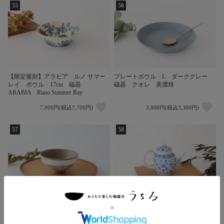
55
56
【限定復刻】アラビア ルノ サマー
プレートボウル L ダークグレー
レイ ボウル 17cm 磁器
磁器 クオレ 美濃焼
ARABIA Runo Summer Ray
7,000円(税込7,700円)
3,000円(税込3,300円)
57
58
50%OFF
飯碗 AKI 陶器 象嵌 美濃焼
ティーポット 七宝花唐草 磁器 有
田焼
9,000円(税込9,900円)
2,700円(税込2,970円)
4,500円(税込4,950円)