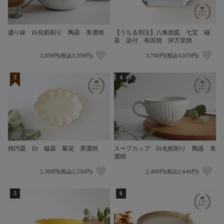
盛り鉢 白化粧削り 陶器 美濃焼
【うちる別注】八角焼皿 七宝 磁
器 染付 有田焼 伊万里焼
3,000円(税込3,300円)
3,700円(税込4,070円)
3
4
楕円皿 白 磁器 菊花 美濃焼
スープカップ 白化粧削り 陶器 美
濃焼
2,300円(税込2,530円)
2,400円(税込2,640円)
5
6