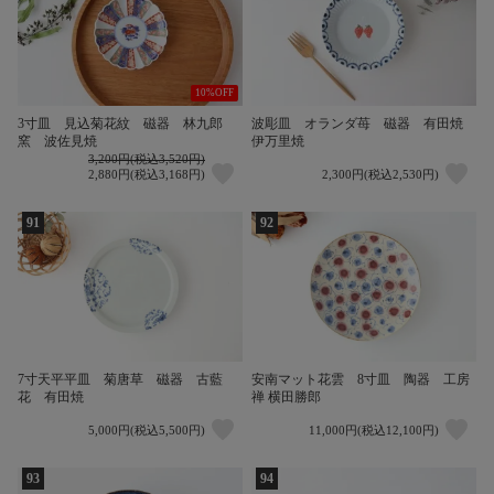
10%OFF
3寸皿 見込菊花紋 磁器 林九郎
波彫皿 オランダ苺 磁器 有田焼
窯 波佐見焼
伊万里焼
3,200円(税込3,520円)
2,880円(税込3,168円)
2,300円(税込2,530円)
91
92
7寸天平平皿 菊唐草 磁器 古藍
安南マット花雲 8寸皿 陶器 工房
花 有田焼
禅 横田勝郎
5,000円(税込5,500円)
11,000円(税込12,100円)
93
94