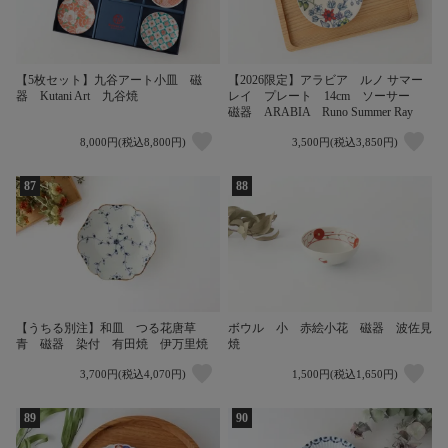
【5枚セット】九谷アート小皿 磁
【2026限定】アラビア ルノ サマー
器 Kutani Art 九谷焼
レイ プレート 14cm ソーサー
磁器 ARABIA Runo Summer Ray
8,000円(税込8,800円)
3,500円(税込3,850円)
87
88
【うちる別注】和皿 つる花唐草
ボウル 小 赤絵小花 磁器 波佐見
青 磁器 染付 有田焼 伊万里焼
焼
3,700円(税込4,070円)
1,500円(税込1,650円)
89
90