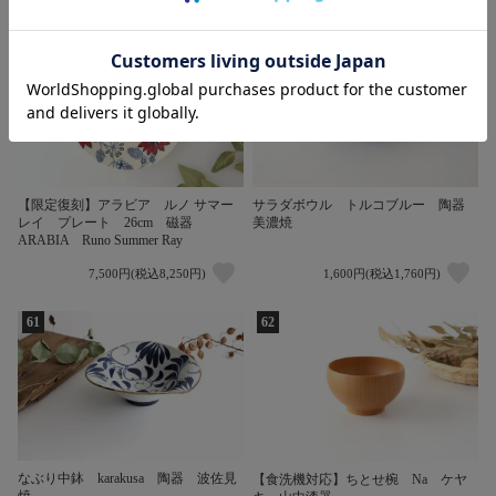
59
60
【限定復刻】アラビア ルノ サマー
サラダボウル トルコブルー 陶器
レイ プレート 26cm 磁器
美濃焼
ARABIA Runo Summer Ray
7,500円(税込8,250円)
1,600円(税込1,760円)
61
62
なぶり中鉢 karakusa 陶器 波佐見
【食洗機対応】ちとせ椀 Na ケヤ