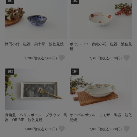
101
102
楕円小付 磁器 染十草 波佐見焼
ボウル 中 赤絵小花 磁器 波佐見
焼
2,200円(税込2,420円)
2,300円(税込2,530円)
103
104
長角皿 ヘリンボーン ブラウン 陶
オーバルボウル ミモザ 陶器 波佐
器 ORIME 波佐見焼
見焼
2,800円(税込3,080円)
2,800円(税込3,080円)