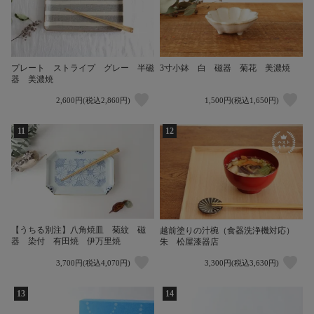
プレート ストライプ グレー 半磁
3寸小鉢 白 磁器 菊花 美濃焼
器 美濃焼
2,600円(税込2,860円)
1,500円(税込1,650円)
11
12
【うちる別注】八角焼皿 菊紋 磁
越前塗りの汁椀（食器洗浄機対応）
器 染付 有田焼 伊万里焼
朱 松屋漆器店
3,700円(税込4,070円)
3,300円(税込3,630円)
13
14