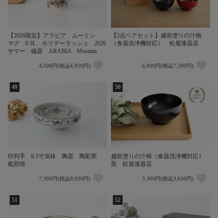
【2026限定】アラビア ムーミン
【2点ペアセット】越前塗りの汁椀
マグ 0.3L ホリデーラッシュ 2026
（食器洗浄機対応） 松屋漆器店
サマー 磁器 ARABIA Moomin
4,500円(税込4,950円)
6,900円(税込7,590円)
49
50
印判手 6.5寸深鉢 陶器 陶彩窯
越前塗りの汁椀（食器洗浄機対応）
砥部焼
黒 松屋漆器店
7,300円(税込8,030円)
3,300円(税込3,630円)
51
52