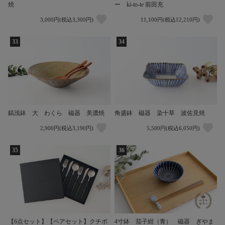
焼
ー ki-to-te 前田充
3,000円(税込3,300円)
11,100円(税込12,210円)
33
34
鎬浅鉢 大 わくら 磁器 美濃焼
角盛鉢 磁器 染十草 波佐見焼
2,900円(税込3,190円)
5,500円(税込6,050円)
35
36
【6点セット】【ペアセット】クチポ
4寸鉢 茄子紺（青） 磁器 ぎやま