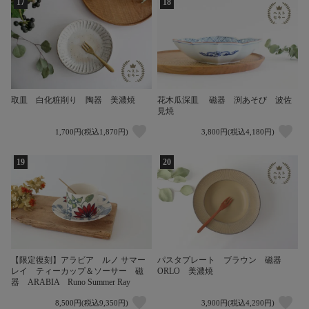
17
18
取皿 白化粧削り 陶器 美濃焼
花木瓜深皿 磁器 渕あそび 波佐
見焼
1,700円(税込1,870円)
3,800円(税込4,180円)
19
20
【限定復刻】アラビア ルノ サマー
パスタプレート ブラウン 磁器
レイ ティーカップ＆ソーサー 磁
ORLO 美濃焼
器 ARABIA Runo Summer Ray
8,500円(税込9,350円)
3,900円(税込4,290円)