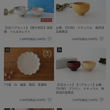
【2点ペアセット】【熨斗対応】花茶
お椀 TSUBO ナチュラル 角田清
碗 うちるセレクト
兵衛商店
5,400円(税込5,940円)
3,600円(税込3,960円)
15
16
7寸皿 白 磁器 菊花 美濃焼
【2点セット】【ペアセット】お椀
TSUBO ブラウン ナチュラル 角
田清兵衛商店
3,300円(税込3,630円)
7,200円(税込7,920円)