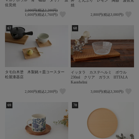
マルチボウル 青 磁器 ダリア 波
丼 どんぶり レモン 陶器 波佐見
佐見焼
焼
2,000円(税込2,200円)
1,600円(税込1,760円)
2,800円(税込3,080円)
67
68
タモ白木塗 木製銘々皿コースター
イッタラ カステヘルミ ボウル
松屋漆器店
230ml クリア ガラス IITTALA
Kastehelmi
2,000円(税込2,200円)
3,000円(税込3,300円)
69
70