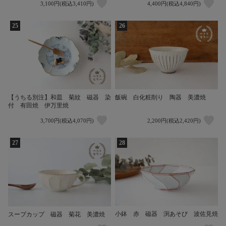
3,100円(税込3,410円)
4,400円(税込4,840円)
25
26
【うちる別注】和皿 菊紋 磁器 染
飯碗 白化粧削り 陶器 美濃焼
付 有田焼 伊万里焼
3,700円(税込4,070円)
2,200円(税込2,420円)
27
28
小鉢 赤 磁器 渕あそび 波佐見焼
スープカップ 磁器 菊花 美濃焼